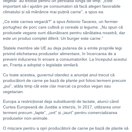
vegetal” au existat pentru un perioadă lungă de timp. „Este
important să-i ajutăm pe consumatori să facă alegeri favorabile
climatului și să mănânce mai puțină carne”, a spus ea.
„Ce este carnea vegană?” a spus Antonio Tavares, un fermier
portughez de porc care cultivă și cereale și legume. „Nu spun că
produsele vegane sunt dăunătoare pentru sănătatea noastră, dar
este un produs complet diferit. Un burger este carne.”
Statele membre ale UE au deja puterea de a emite propriile legi
privind etichetarea produselor alimentare, în încercarea de a
preveni inducerea în eroare a consumatorilor. La începutul acestui
an, Franța a adoptat o legislație similară.
Cu toate acestea, guvernul olandez a anunțat anul trecut că
producătorii de carne pe bază de plante pot folosi termeni precum
„pui”, atâta timp cât este clar marcat ca produs vegan sau
vegetarian.
Europa a restricționat deja substituenții de lactate, atunci când
Curtea Europeană de Justiție a interzis, în 2017, utilizarea unor
termeni precum „lapte”, „unt” și „iaurt” pentru comercializarea
produselor non-animale.
O mișcare pentru a opri producătorii de carne pe bază de plante să