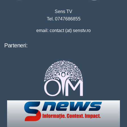
Sens TV
Tel. 0747686855
email: contact (at) senstv.ro
Parteneri: