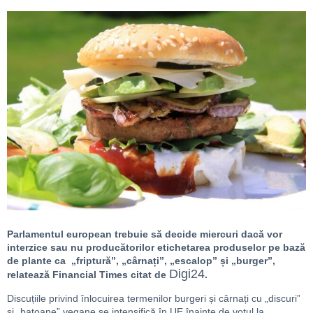
Parlamentul european trebuie să decide miercuri dacă vor
interzice sau nu producătorilor etichetarea produselor pe bază
de plante ca „friptură”, „cârnați”, „escalop” și „burger”,
Digi24
relatează Financial Times citat de
.
Discuțiile privind înlocuirea termenilor burgeri și cârnați cu „discuri”
și „batoane” vegane se intensifică în UE înainte de votul la