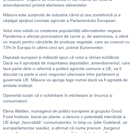
amendamentul privind etichetare alimentelor.
Măsura este susținută de industria cărnii și cea zootehnică și a
câștigat sprijinul comisiei agricole a Parlamentului European.
Votul vine odată cu creșterea popularității alternativelor vegane.
Pandemia a afectat procesatorii de carne și, de asemenea, a oferit
un impuls pentru vânzările de produse vegetale, care au crescut cu
73% în Europa în ultimii cinci ani, potrivit Euromonitor.
Deputații europeni și militanții spun că votul a rămas echilibrat.
Dacă va fi aprobată de majoritatea deputaților, amendamentul, care
face parte dintr-o reformă a politicii agricole comune a UE, va fi
discutat ca parte a unor negocieri ulterioare între parlament și
guvernele UE. Măsura va ajunge lege numai dacă va fi agreată de
ambele instituții.
Oponenții susțin că o schimbare în etichetare ar încurca și
consumatorii.
Elena Walden, managerul de politici europene al grupului Good
Food Institute, bazat pe plante, a descris o potențială interdicție a
UE drept „favorabilă” consumatorilor, în timp ce Jytte Guteland, un
europarlamentar suedez, a afirmat că nume precum „burgerul