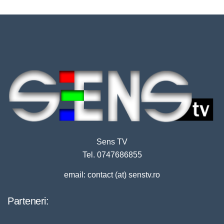
Sens TV
Tel. 0747686855
email: contact (at) senstv.ro
Parteneri: