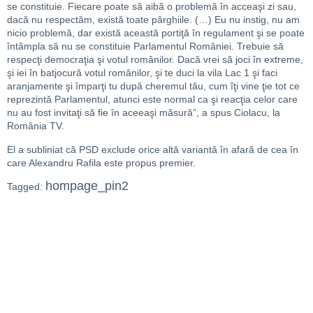
se constituie. Fiecare poate să aibă o problemă în acceaşi zi sau,
dacă nu respectăm, există toate pârghiile. (…) Eu nu instig, nu am
nicio problemă, dar există această portiţă în regulament şi se poate
întâmpla să nu se constituie Parlamentul României. Trebuie să
respecţi democraţia şi votul românilor. Dacă vrei să joci în extreme,
şi iei în batjocură votul românilor, şi te duci la vila Lac 1 şi faci
aranjamente şi împarţi tu după cheremul tău, cum îţi vine ţie tot ce
reprezintă Parlamentul, atunci este normal ca şi reacţia celor care
nu au fost invitaţi să fie în aceeaşi măsură”, a spus Ciolacu, la
România TV.
El a subliniat că PSD exclude orice altă variantă în afară de cea în
care Alexandru Rafila este propus premier.
hompage_pin2
Tagged: