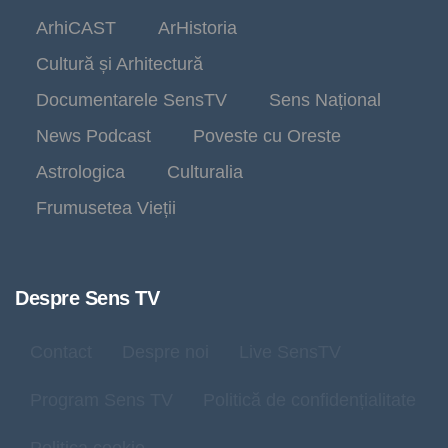
ArhiCAST
ArHistoria
Cultură și Arhitectură
Documentarele SensTV
Sens Național
News Podcast
Poveste cu Oreste
Astrologica
Culturalia
Frumusetea Vieții
Despre Sens TV
Contact
Despre noi
Live SensTV
Program Sens TV
Politică de confidențialitate