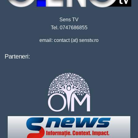
Sens TV
Tel. 0747686855
email: contact (at) senstv.ro
Parteneri: