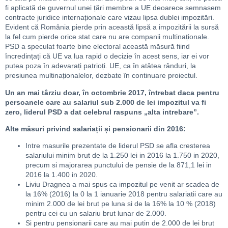
fi aplicată de guvernul unei țări membre a UE deoarece semnasem
contracte juridice internaționale care vizau lipsa dublei impozitări.
Evident că România pierde prin această lipsă a impozitării la sursă
la fel cum pierde orice stat care nu are companii multinaționale.
PSD a speculat foarte bine electoral această măsură fiind
încredințați că UE va lua rapid o decizie în acest sens, iar ei vor
putea poza în adevarați patrioți. UE, ca în atâtea rânduri, la
presiunea multinaționalelor, dezbate în continuare proiectul.
Un an mai târziu doar, în octombrie 2017, întrebat daca pentru
persoanele care au salariul sub 2.000 de lei impozitul va fi
zero, liderul PSD a dat celebrul raspuns „alta intrebare”.
Alte măsuri privind salariații și pensionarii din 2016:
Intre masurile prezentate de liderul PSD se afla cresterea
salariului minim brut de la 1.250 lei in 2016 la 1.750 in 2020,
precum si majorarea punctului de pensie de la 871,1 lei in
2016 la 1.400 in 2020.
Liviu Dragnea a mai spus ca impozitul pe venit ar scadea de
la 16% (2016) la 0 la 1 ianuarie 2018 pentru salariatii care au
minim 2.000 de lei brut pe luna si de la 16% la 10 % (2018)
pentru cei cu un salariu brut lunar de 2.000.
Si pentru pensionarii care au mai putin de 2.000 de lei brut