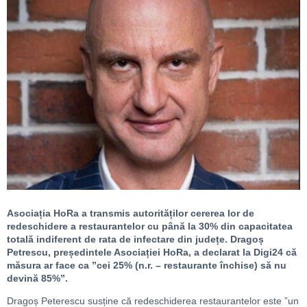
Asociația HoRa a transmis autorităților cererea lor de
redeschidere a restaurantelor cu până la 30% din capacitatea
totală indiferent de rata de infectare din județe. Dragoș
Petrescu, președintele Asociației HoRa, a declarat la Digi24 că
măsura ar face ca ”cei 25% (n.r. – restaurante închise) să nu
devină 85%”.
Dragoș Peterescu susține că redeschiderea restaurantelor este ”un