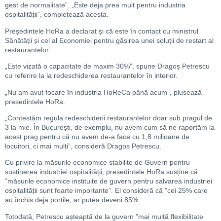
gest de normalitate”. „Este deja prea mult pentru industria
ospitalității”, completează acesta.
Președintele HoRa a declarat și că este în contact cu ministrul
Sănătății și cel al Economiei pentru găsirea unei soluții de restart al
restaurantelor.
„Este vizată o capacitate de maxim 30%”, spune Dragoș Petrescu
cu referire la la redeschiderea restaurantelor în interior.
„Nu am avut focare în industria HoReCa până acum”, plusează
președintele HoRa.
„Contestăm regula redeschiderii restaurantelor doar sub pragul de
3 la mie. În București, de exemplu, nu avem cum să ne raportăm la
acest prag pentru că nu avem de-a face cu 1,8 milioane de
locuitori, ci mai mulți”, consideră Dragoș Petrescu.
Cu privire la măsurile economice stabilite de Guvern pentru
susținerea industriei ospitalității, președintele HoRa susține că
”măsurile economice instituite de guvern pentru salvarea industriei
ospitalității sunt foarte importante”. El consideră că ”cei 25% care
au închis deja porțile, ar putea deveni 85%.
Totodată, Petrescu așteaptă de la guvern ”mai multă flexibilitate