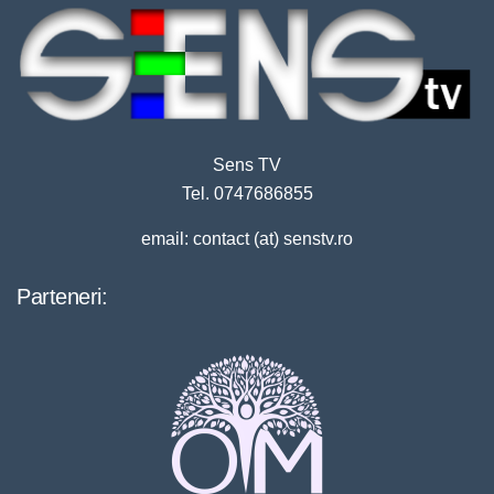
Sens TV
Tel. 0747686855
email: contact (at) senstv.ro
Parteneri: