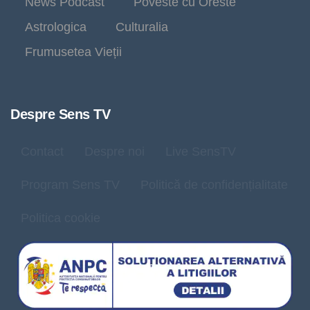
News Podcast
Poveste cu Oreste
Astrologica
Culturalia
Frumusetea Vieții
Despre Sens TV
Contact
Despre noi
Live SensTV
Program Sens TV
Politică de confidențialitate
Politica cookie