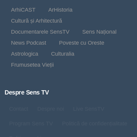
ArhiCAST
ArHistoria
Cultură și Arhitectură
Documentarele SensTV
Sens Național
News Podcast
Poveste cu Oreste
Astrologica
Culturalia
Frumusetea Vieții
Despre Sens TV
Contact
Despre noi
Live SensTV
Program Sens TV
Politică de confidențialitate