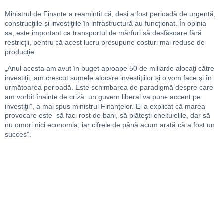
Ministrul de Finanțe a reamintit că, deși a fost perioadă de urgență,
construcţiile și investiţiile în infrastructură au funcţionat. În opinia
sa, este important ca transportul de mărfuri să desfășoare fără
restricţii, pentru că acest lucru presupune costuri mai reduse de
producţie.
„Anul acesta am avut în buget aproape 50 de miliarde alocaţi către
investiţii, am crescut sumele alocare investiţiilor şi o vom face şi în
următoarea perioadă. Este schimbarea de paradigmă despre care
am vorbit înainte de criză: un guvern liberal va pune accent pe
investiţii”, a mai spus ministrul Finanțelor. El a explicat că marea
provocare este ”să faci rost de bani, să plăteşti cheltuielile, dar să
nu omori nici economia, iar cifrele de până acum arată că a fost un
succes”.