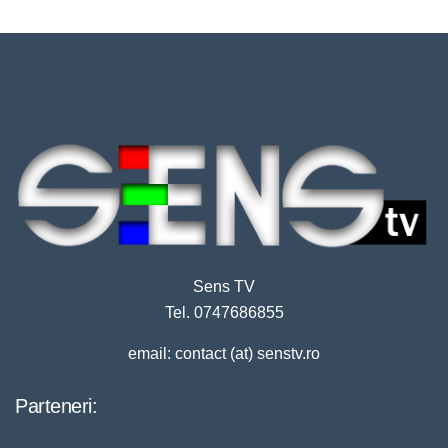
Sens TV
Tel. 0747686855
email: contact (at) senstv.ro
Parteneri: