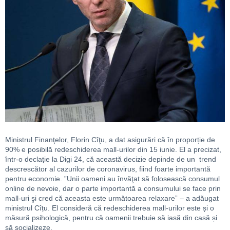
Ministrul Finanţelor, Florin Cîţu, a dat asigurări că în proporție de
90% e posibilă redeschiderea mall-urilor din 15 iunie. El a precizat,
într-o declație la Digi 24, că această decizie depinde de un trend
descrescător al cazurilor de coronavirus, fiind foarte importantă
pentru economie. ”Unii oameni au învăţat să folosească consumul
online de nevoie, dar o parte importantă a consumului se face prin
mall-uri şi cred că aceasta este următoarea relaxare” – a adăugat
ministrul Cîțu. El consideră că redeschiderea mall-urilor este și o
măsură psihologică, pentru că oamenii trebuie să iasă din casă și
să socializeze.