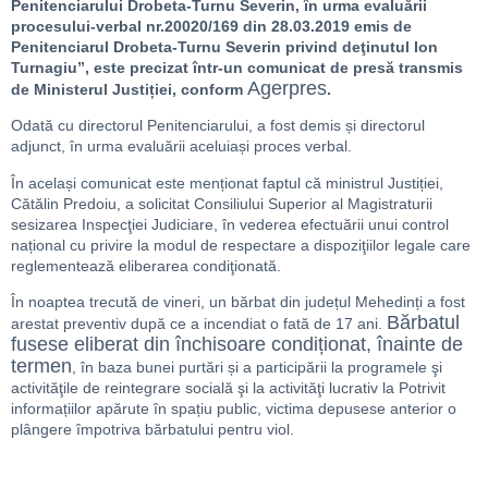
Penitenciarului Drobeta-Turnu Severin, în urma evaluării
procesului-verbal nr.20020/169 din 28.03.2019 emis de
Penitenciarul Drobeta-Turnu Severin privind deţinutul Ion
Turnagiu”, este precizat într-un comunicat de presă transmis
Agerpres
de Ministerul Justiției, conform
.
Odată cu directorul Penitenciarului, a fost demis și directorul
adjunct, în urma evaluării aceluiași proces verbal.
În același comunicat este menționat faptul că ministrul Justiției,
Cătălin Predoiu, a solicitat Consiliului Superior al Magistraturii
sesizarea Inspecţiei Judiciare, în vederea efectuării unui control
național cu privire la modul de respectare a dispoziţiilor legale care
reglementează eliberarea condiţionată.
În noaptea trecută de vineri, un bărbat din județul Mehedinți a fost
Bărbatul
arestat preventiv după ce a incendiat o fată de 17 ani.
fusese eliberat din închisoare condiționat, înainte de
termen
, în baza bunei purtări și a participării la programele şi
activităţile de reintegrare socială şi la activităţi lucrativ la Potrivit
informațiilor apărute în spațiu public, victima depusese anterior o
plângere împotriva bărbatului pentru viol.