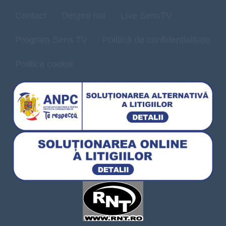
Contact
Despre noi
Live SensTV
Program Sens TV
Politică de confidențialitate
Politica cookie