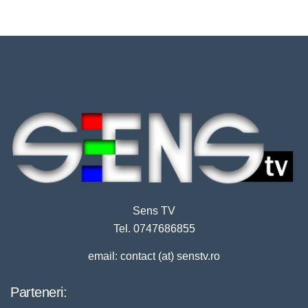
Sens TV
Tel. 0747686855
email: contact (at) senstv.ro
Parteneri: