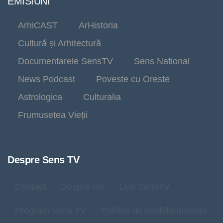
EMISIUNI
ArhiCAST
ArHistoria
Cultură și Arhitectură
Documentarele SensTV
Sens Național
News Podcast
Poveste cu Oreste
Astrologica
Culturalia
Frumusetea Vieții
Despre Sens TV
Contact
Despre noi
Live SensTV
Program Sens TV
Politică de confidențialitate