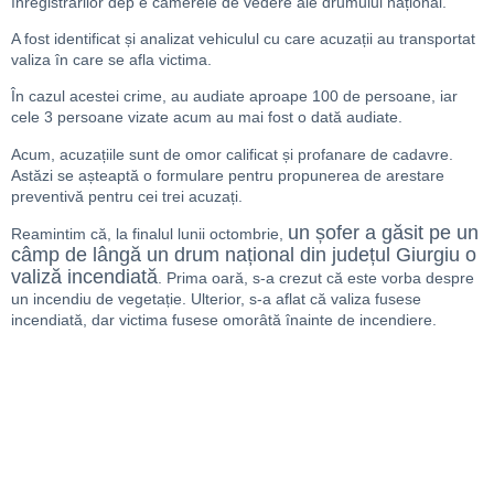
înregistrărilor dep e camerele de vedere ale drumului național.
A fost identificat și analizat vehiculul cu care acuzații au transportat
valiza în care se afla victima.
În cazul acestei crime, au audiate aproape 100 de persoane, iar
cele 3 persoane vizate acum au mai fost o dată audiate.
Acum, acuzațiile sunt de omor calificat și profanare de cadavre.
Astăzi se așteaptă o formulare pentru propunerea de arestare
preventivă pentru cei trei acuzați.
un șofer a găsit pe un
Reamintim că, la finalul lunii octombrie,
câmp de lângă un drum național din județul Giurgiu o
valiză incendiată
. Prima oară, s-a crezut că este vorba despre
un incendiu de vegetație. Ulterior, s-a aflat că valiza fusese
incendiată, dar victima fusese omorâtă înainte de incendiere.