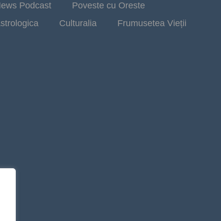
ews Podcast
Poveste cu Oreste
strologica
Culturalia
Frumusetea Vieții