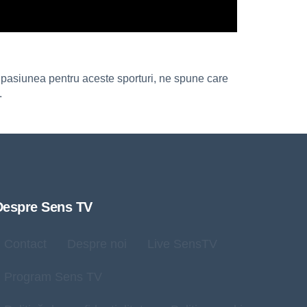
e pasiunea pentru aceste sporturi, ne spune care
.
Despre Sens TV
Contact
Despre noi
Live SensTV
Program Sens TV