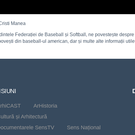
risti Manea
edintele Federației de Baseball și Softball, ne povestește despr
povești din baseball-ul american, dar și multe alte informații utile
SIUNI
rhiCAST
ArHistoria
ultură și Arhitectură
ocumentarele SensTV
Sens Național