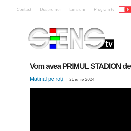
Liv
Contact
Despre noi
Emisiuni
Program tv
Vom avea PRIMUL STADION de 
Matinal pe roți
|
21 iunie 2024