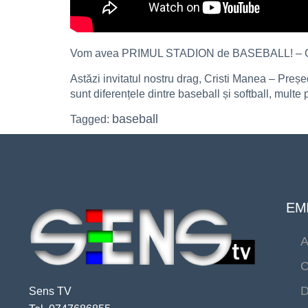
Vom avea PRIMUL STADION de BASEBALL! – C
Astăzi invitatul nostru drag, Cristi Manea – Preș
sunt diferențele dintre baseball și softball, multe 
baseball
Tagged:
EMI
A
C
D
Sens TV