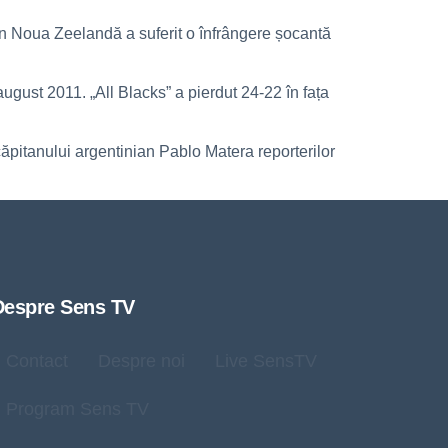
in Noua Zeelandă a suferit o înfrângere șocantă
gust 2011. „All Blacks” a pierdut 24-22 în fața
căpitanului argentinian Pablo Matera reporterilor
Despre Sens TV
Contact
Despre noi
Live SensTV
Program Sens TV