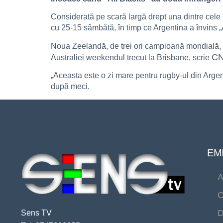
Considerată pe scară largă drept una dintre cele
cu 25-15 sâmbătă, în timp ce Argentina a învins „A
Noua Zeelandă, de trei ori campioană mondială, a
C
Australiei weekendul trecut la Brisbane, scrie
„Aceasta este o zi mare pentru rugby-ul din Argen
după meci.
EMI
A
C
D
Sens TV