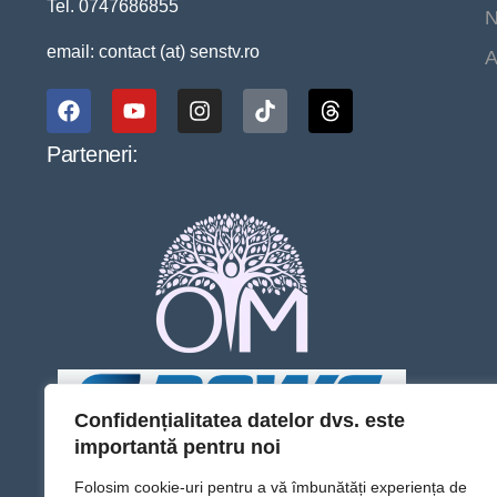
Tel. 0747686855
N
email: contact (at) senstv.ro
A
Parteneri:
Confidențialitatea datelor dvs. este
importantă pentru noi
Folosim cookie-uri pentru a vă îmbunătăți experiența de