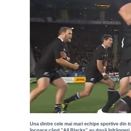
Una dintre cele mai mari echipe sportive din t
încoace când ”All Blacks” au două înfrângeri