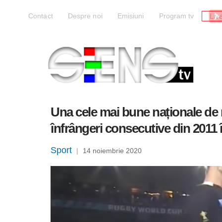
Liv
Contact
Despre noi
Emisiuni
Program tv
Una cele mai bune naționale de r
înfrângeri consecutive din 2011
Sport
|
14 noiembrie 2020