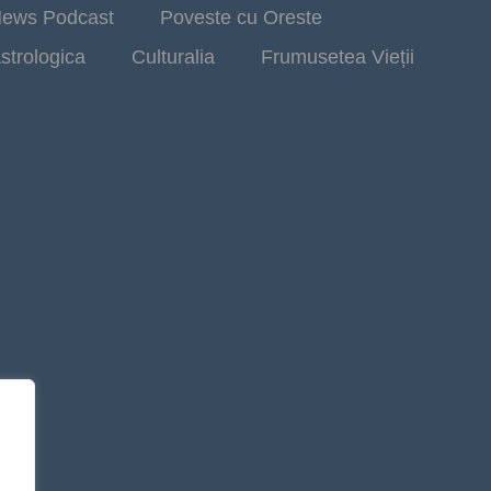
ews Podcast
Poveste cu Oreste
strologica
Culturalia
Frumusetea Vieții