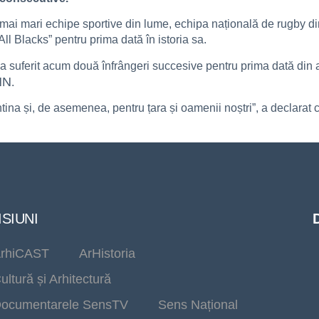
 mai mari echipe sportive din lume, echipa națională de rugby d
ll Blacks” pentru prima dată în istoria sa.
 suferit acum două înfrângeri succesive pentru prima dată din au
NN
.
tina și, de asemenea, pentru țara și oamenii noștri”, a declarat 
SIUNI
rhiCAST
ArHistoria
ultură și Arhitectură
ocumentarele SensTV
Sens Național