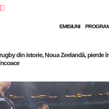
e
EMISIUNI
PROGRA
ugby din istorie, Noua Zeelandă, pierde î
 încoace