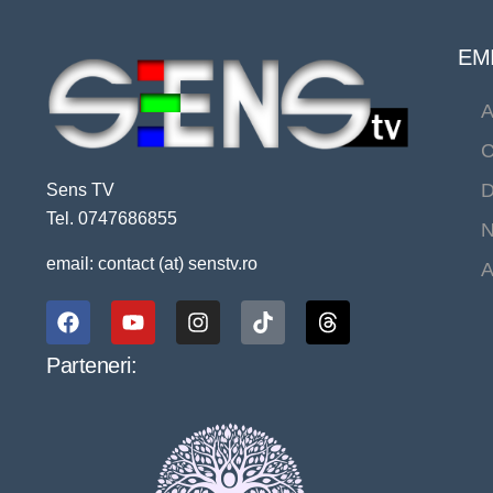
EMI
A
C
D
Sens TV
Tel. 0747686855
N
email: contact (at) senstv.ro
A
Parteneri: