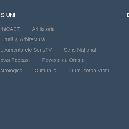
SIUNI
rhiCAST
ArHistoria
ultură și Arhitectură
ocumentarele SensTV
Sens Național
ews Podcast
Poveste cu Oreste
strologica
Culturalia
Frumusetea Vieții