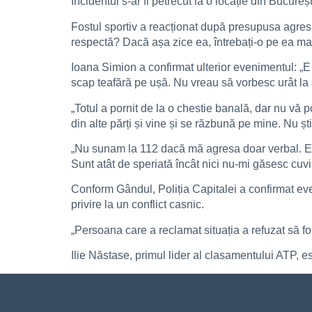
Incidentul s-ar fi petrecut la o locație din Bucureș
Fostul sportiv a reacționat după presupusa agre
respectă? Dacă așa zice ea, întrebați-o pe ea mai
Ioana Simion a confirmat ulterior evenimentul: „E
scap teafără pe ușă. Nu vreau să vorbesc urât la 
„Totul a pornit de la o chestie banală, dar nu vă 
din alte părți și vine și se răzbună pe mine. Nu ș
„Nu sunam la 112 dacă mă agresa doar verbal. Eu 
Sunt atât de speriată încât nici nu-mi găsesc cuv
Conform Gândul, Poliția Capitalei a confirmat even
privire la un conflict casnic.
„Persoana care a reclamat situația a refuzat să fo
Ilie Năstase, primul lider al clasamentului ATP, e