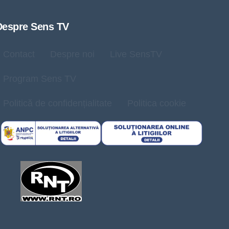
Despre Sens TV
Contact
Despre noi
Live SensTV
Program Sens TV
Politică de confidențialitate
Politica cookie