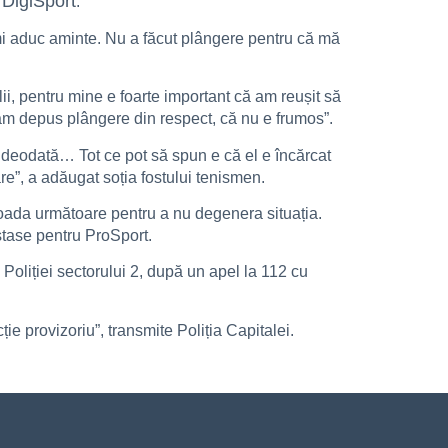
DigiSport
t
.
i aduc aminte. Nu a făcut plângere pentru că mă
i, pentru mine e foarte important că am reușit să
 am depus plângere din respect, că nu e frumos”.
și deodată… Tot ce pot să spun e că el e încărcat
re”, a adăugat soția fostului tenismen.
ioada următoare pentru a nu degenera situația.
stase pentru ProSport.
Poliției sectorului 2, după un apel la 112 cu
e provizoriu”, transmite Poliția Capitalei.