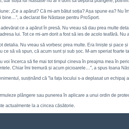
ti, dar soția lui Năstase nu ar fi dorit să depună plângere, potrivi
siune: „Ce a apărut? Că mi-am bătut soția? Așa spune ea? Nu îm
 bine…”, a declarat Ilie Năstase pentru ProSport.
 adevărat ce a apărut în presă. Nu vreau să dau prea multe detali
adresa lui. Tot ce mi-am dorit a fost să ies de acolo teafără. Nu
pot detalia. Nu vreau să vorbesc prea multe. Era liniște și pace 
tiu ce să vă spun, că acum sunt și sub șoc. M-am speriat foarte ta
voi încerca să fie mai tot timpul cineva în preajma mea în per
intele. Chiar îmi tremură și acum picioarele…”, a spus Ioana Nă
imentul, susținând că ”la fața locului s-a deplasat un echipaj a 
rmuleze plângere sau punerea în aplicare a unui ordin de protecți
ste actualmente la a cincea căsătorie.