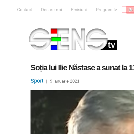
Liv
Contact
Despre noi
Emisiuni
Program tv
Soția lui Ilie Năstase a sunat la 
Sport
|
9 ianuarie 2021