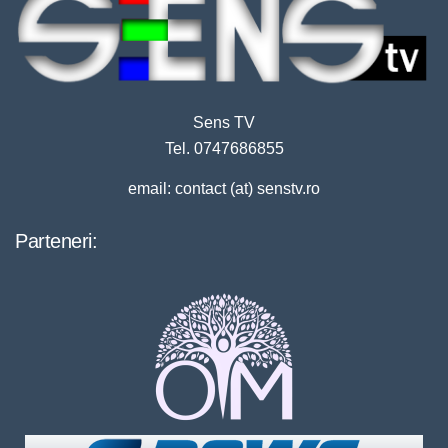
Sens TV
Tel. 0747686855
email: contact (at) senstv.ro
Parteneri: