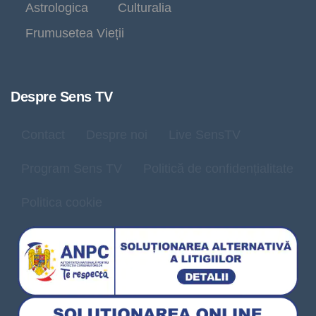
Astrologica
Culturalia
Frumusetea Vieții
Despre Sens TV
Contact
Despre noi
Live SensTV
Program Sens TV
Politică de confidențialitate
Politica cookie