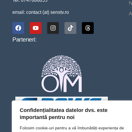
Tel. 0747686855
N
email: contact (at) senstv.ro
A
Parteneri:
Confidențialitatea datelor dvs. este
importantă pentru noi
Folosim cookie-uri pentru a vă îmbunătăți experiența de