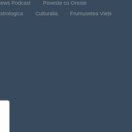
ews Podcast
Poveste cu Oreste
strologica
Culturalia
Frumusetea Vieții