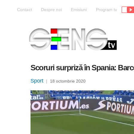
Liv
Contact
Despre noi
Emisiuni
Program tv
Scoruri surpriză în Spania: Barce
Sport
|
18 octombrie 2020