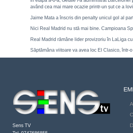
În etapa a-6-a, Getafe i-a administrat Barcelonei
având cea mai mare ocazie printr-un șut ce a lovi
Jaime Mata a înscris din penalty unicul gol al pa
Nici Real Madrid nu stă mai bine. Campioana Span
Real Madrid rămâne lider provizoriu în LaLiga cu
Săptămâna viitoare va avea loc El Clasico, într
EMI
A
C
D
Sens TV