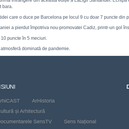
 prima înfrângere din această ediție a LaLigii Santander. Echipa
t bara.
rtidei care o duce pe Barcelona pe locul 9 cu doar 7 puncte din p
iei a pierdut împotriva nou-promovatei Cadiz, printr-un gol însc
 10 puncte în 5 meciuri.
-o atmosferă dominată de pandemie.
SIUNI
rhiCAST
ArHistoria
ultură și Arhitectură
ocumentarele SensTV
Sens Național