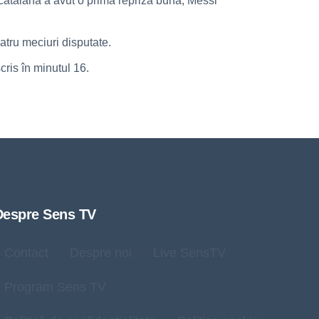
 catalană a avut o primă repriză bună, Messi
atru meciuri disputate.
ris în minutul 16.
Despre Sens TV
Contact
Despre noi
Live SensTV
Program Sens TV