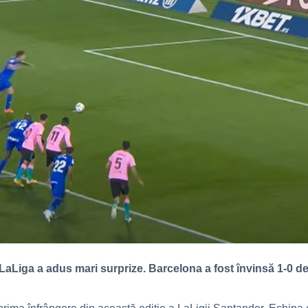
LaLiga a adus mari surprize. Barcelona a fost învinsă 1-0 de 