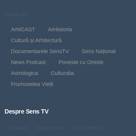
EMISIUNI
ArhiCAST
ArHistoria
Cultură și Arhitectură
Documentarele SensTV
Sens Național
News Podcast
Poveste cu Oreste
Astrologica
Culturalia
Frumusetea Vieții
Despre Sens TV
Contact
Despre noi
Live SensTV