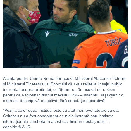
Alianța pentru Unirea Românior acuză Ministerul Afacerilor Externe
și Ministerul Tineretului și Sportului că s-au raliat la linșajul public
îndreptat asupra arbitrului, cetățean român acuzat de rasism
pentru că a folosit în timpul meciului PSG – Istanbul Başakşehir o
expresie descriptivă obiectivă, fără conotație peiorativă.
”Poziția celor două instituții este cu atât mai revoltătoare cu cât
Colțescu nu a fost condamnat de nicio instanță sau instituție
internațională, ancheta în acest caz fiind în desfășurare.”,
consideră AUR.