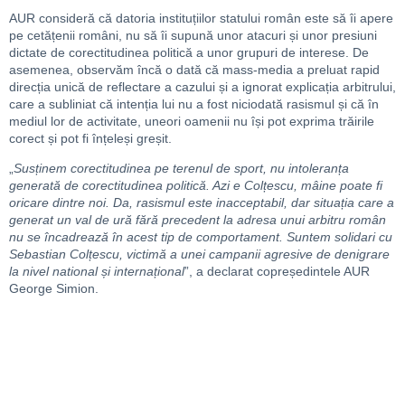
AUR consideră că datoria instituțiilor statului român este să îi apere
pe cetățenii români, nu să îi supună unor atacuri și unor presiuni
dictate de corectitudinea politică a unor grupuri de interese. De
asemenea, observăm încă o dată că mass-media a preluat rapid
direcția unică de reflectare a cazului și a ignorat explicația arbitrului,
care a subliniat că intenția lui nu a fost niciodată rasismul și că în
mediul lor de activitate, uneori oamenii nu își pot exprima trăirile
corect și pot fi înțeleși greșit.
„
Susținem corectitudinea pe terenul de sport, nu intoleranța
generată de corectitudinea politică. Azi e Colțescu, mâine poate fi
oricare dintre noi. Da, rasismul este inacceptabil, dar situația care a
generat un val de ură fără precedent la adresa unui arbitru român
nu se încadrează în acest tip de comportament. Suntem solidari cu
Sebastian Colțescu, victimă a unei campanii agresive de denigrare
la nivel national și internațional
”, a declarat copreședintele AUR
George Simion.