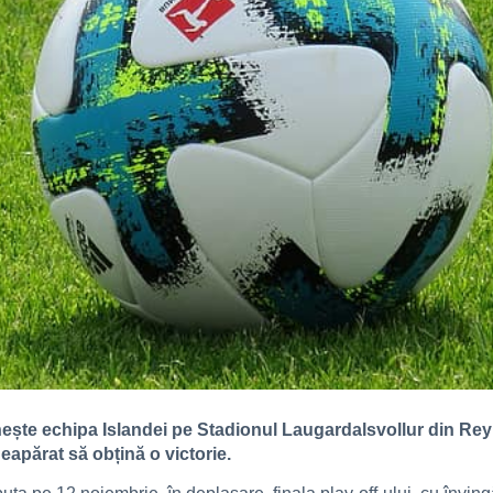
nește echipa Islandei pe Stadionul Laugardalsvollur din Reyk
neapărat să obțină o victorie.