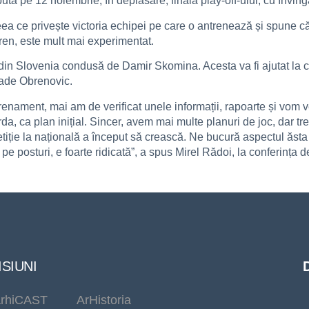
ta pe 12 noiembrie, în deplasare, finala play-off-ului, cu înving
eea ce privește victoria echipei pe care o antrenează și spune că
ren, este mult mai experimentat.
 din Slovenia condusă de Damir Skomina. Acesta va fi ajutat la c
 Rade Obrenovic.
nament, mai am de verificat unele informații, rapoarte și vom ve
da, ca plan inițial. Sincer, avem mai multe planuri de joc, dar t
etiție la națională a început să crească. Ne bucură aspectul ăsta
i, pe posturi, e foarte ridicată”, a spus Mirel Rădoi, la conferința
SIUNI
rhiCAST
ArHistoria