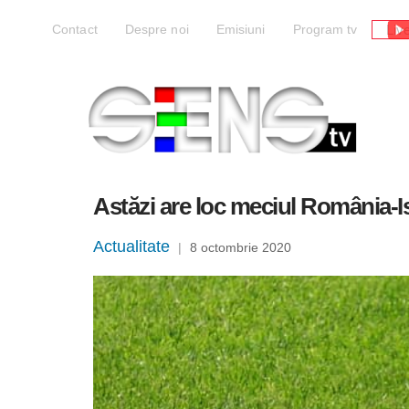
Liv
Contact
Despre noi
Emisiuni
Program tv
Astăzi are loc meciul România-I
Actualitate
|
8 octombrie 2020