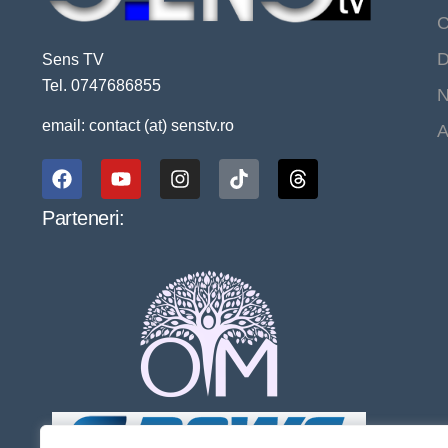
C
D
Sens TV
Tel. 0747686855
N
email: contact (at) senstv.ro
A
Parteneri: