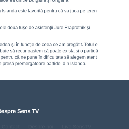
ătoarea dintre Bulgaria şi Ungaria.
 Islanda este favorită pentru că va juca pe teren
ele două tuşe de asistenţii Jure Praprotnik şi
dea și în funcție de ceea ce am pregătit. Totul e
rebuie să recunoaștem că poate exista și o partidă
 pentru că ne pune în dificultate să alegem atent
 de presă premergătoare partidei din Islanda.
Despre Sens TV
Contact
Despre noi
Live SensTV