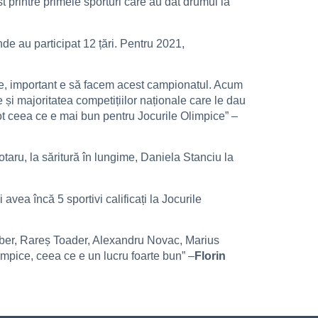
 printre primele sporturi care au dat drumul la
de au participat 12 țări. Pentru 2021,
de, important e să facem acest campionatul. Acum
 și majoritatea competițiilor naționale care le dau
tot ceea ce e mai bun pentru Jocurile Olimpice” –
otaru, la săritură în lungime, Daniela Stanciu la
avea încă 5 sportivi calificați la Jocurile
elber, Rareș Toader, Alexandru Novac, Marius
limpice, ceea ce e un lucru foarte bun” –
Florin