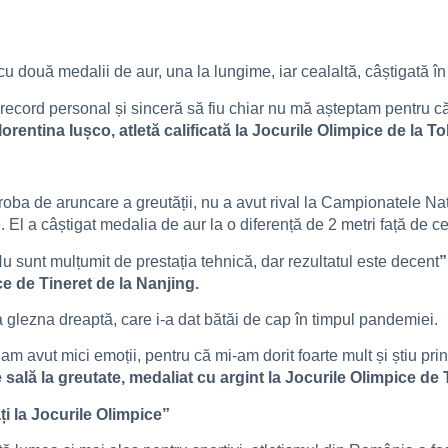
 două medalii de aur, una la lungime, iar cealaltă, câștigată în 
ecord personal și sinceră să fiu chiar nu mă așteptam pentru că n
lorentina Iușco, atletă calificată la Jocurile Olimpice de la 
oba de aruncare a greutății, nu a avut rival la Campionatele Naț
El a câștigat medalia de aur la o diferență de 2 metri față de cei
u sunt mulțumit de prestația tehnică, dar rezultatul este decent
”
ce de Tineret de la Nanjing.
a glezna dreaptă, care i-a dat bătăi de cap în timpul pandemiei.
m avut mici emoții, pentru că mi-am dorit foarte mult și știu pri
ală la greutate, medaliat cu argint la Jocurile Olimpice de 
ți la Jocurile Olimpice”