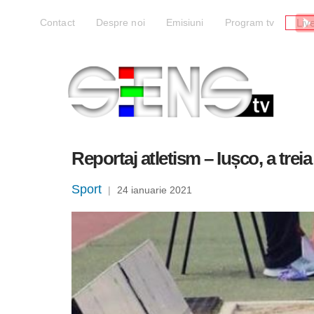
Liv
Contact
Despre noi
Emisiuni
Program tv
Reportaj atletism – Iușco, a trei
Sport
|
24 ianuarie 2021