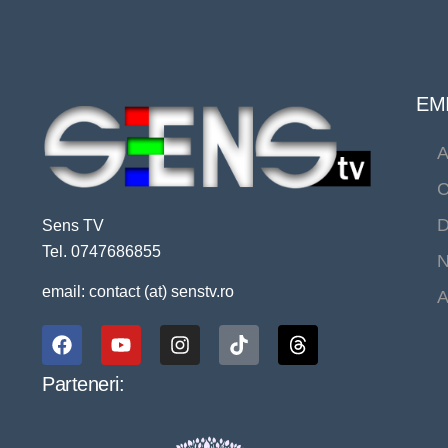
EMI
A
C
D
Sens TV
Tel. 0747686855
N
email: contact (at) senstv.ro
A
Parteneri: