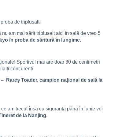
proba de triplusalt.
u am mai sărit triplusalt aici în sală de vreo 5
Tokyo în proba de săritură în lungime.
ionale! Sportivul mai are doar 30 de centimetri
lalți concurenți.
 – Rareș Toader, campion național de sală la
n ce am trecut însă cu siguranță până în iunie voi
Tineret de la Nanjing.