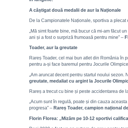
A câștigat două medalii de aur la Naționale
De la Campionatele Naționale, sportiva a plecat cu
„Mă simt foarte bine, mă bucur că mi-am făcut un r
ani și a fost o surpriză frumoasă pentru mine” –
F
Toader, aur la greutate
Rareș Toader, cel mai bun atlet din România în pr
pentru a-și face baremul pentru Jocurile Olimpice. 
„Am aruncat decent pentru startul noului sezon. N
greutate, medaliat cu argint la Jocurile Olimpi
Rareș a trecut cu bine și peste accidentarea de l
„Acum sunt în regulă, poate și din cauza aceasta a
progresa” –
Rareș Toader, campion național de s
Florin Florea: „Mizăm pe 10-12 sportivi califica