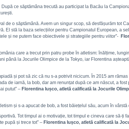
a. După ce săptămâna trecută au participat la Bacău la Campionat
urești.
erval de o săptămână. Avem un singur scop, să desfășurăm tot Cam
vară. El stă la baza selecțiilor pentru Campionatul European, a se
e și ne putem face obiectivele și strategiile pentru viitor”-
Flo
mânia care a trecut prin patru probe în atletism: înălțime, lungim
uni până la Jocurile Olimpice de la Tokyo, iar Florentina aștea
iadă și pot să zic că nu s-a potrivit nicicum. În 2015 am rămas î
iada de iarnă, la bob, dar am renunțat după ce am născut, a fost
ai putut” –
Florentina Iușco, atletă calificată la Jocurile Olim
letism și s-a apucat de bob, a fost băiețelul său, acum în vârstă 
rtivă. Tot timpul ai o motivație, tot timpul e cineva care să-ți 
te pupă și trece tot” –
Florentina Iușco, atletă calificată la Jo