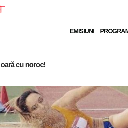
e
EMISIUNI
PROGRA
a oară cu noroc!