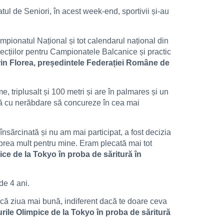
ul de Seniori, în acest week-end, sportivii și-au
pionatul Național și tot calendarul național din
lecțiilor pentru Campionatele Balcanice și practic
rin Florea, președintele Federației Române de
e, triplusalt și 100 metri și are în palmares și un
ptă cu nerăbdare să concureze în cea mai
nsărcinată și nu am mai participat, a fost decizia
 prea mult pentru mine. Eram plecată mai tot
pice de la Tokyo în proba de săritură în
de 4 ani.
facă ziua mai bună, indiferent dacă te doare ceva
curile Olimpice de la Tokyo în proba de săritură