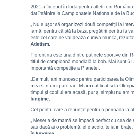
2021 a început în forță pentru atleții din Români
dat întâlnire la Campionatele Naționale de la Buc
„ Nu e ușor să organizezi două competiții la int
iarnă, pentru că stă la baza pregătirii pentru la 
este cel care ne validează cumva munca, rezultatel
Atletism.
Florentina este una dintre puținele sportive din Ro
titlul de campioană mondială la bob. Mai sunt 6 l
importantă competiție a Planetei.
„De mulți ani muncesc pentru participarea la Olimp
mea și nu-mi pare rău. M-am calificat și la Olimp
timpul și copilul era acasă, pur și simplu nu am m
lungime.
Cel pentru care a renunțat pentru o perioadă la at
„ Meseria de mamă se împacă perfect cu cea de spo
sau dacă ai o problemă, el e acolo, te ia în brațe, 
în lungime.