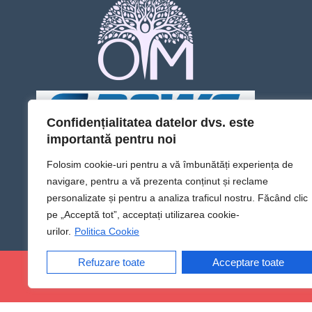
Confidențialitatea datelor dvs. este
importantă pentru noi
Folosim cookie-uri pentru a vă îmbunătăți experiența de
navigare, pentru a vă prezenta conținut și reclame
personalizate și pentru a analiza traficul nostru. Făcând clic
pe „Acceptă tot”, acceptați utilizarea cookie-
urilor.
Politica Cookie
Refuzare toate
Acceptare toate
@Sens TV | Dă sens omului din tine!