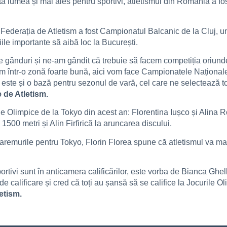
 lumea și mai ales pentru sportivi, atletismul din România a fost
ederația de Atletism a fost Campionatul Balcanic de la Cluj, un
ile importante să aibă loc la București.
e gânduri și ne-am gândit că trebuie să facem competiția oriun
em într-o zonă foarte bună, aici vom face Campionatele Naționale
ar este și o bază pentru sezonul de vară, cel care ne selectează 
 de Atletism.
ile Olimpice de la Tokyo din acest an: Florentina Iușco și Alina R
500 metri și Alin Firfirică la aruncarea discului.
baremurile pentru Tokyo, Florin Florea spune că atletismul va mai 
ortivi sunt în anticamera calificărilor, este vorba de Bianca Gh
e calificare și cred că toți au șansă să se califice la Jocurile O
etism.