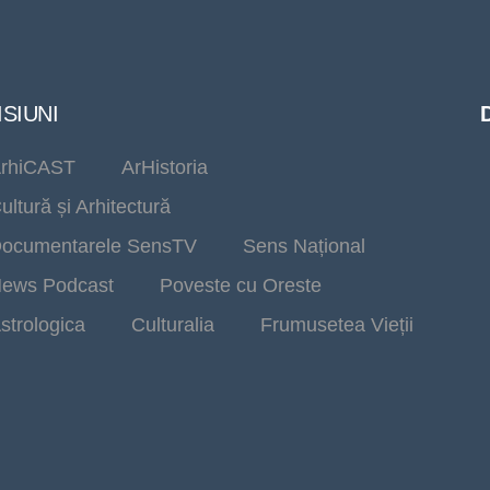
SIUNI
rhiCAST
ArHistoria
ultură și Arhitectură
ocumentarele SensTV
Sens Național
ews Podcast
Poveste cu Oreste
strologica
Culturalia
Frumusetea Vieții