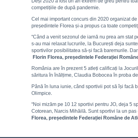
Deși 2020 a fost un an extrem de greu pentru toată
competițiile de după pandemie.
Cel mai important concurs din 2020 organizat de F
președintele Florea și-a propus ca toate competiți
“Când a venit sezonul de iarnă nu prea am stat p
s-au mai relaxat lucrurile, la București deja sunt
sportivilor posibilitatea să-și facă baremurile. D
Florin Florea, președintele Federației Române
România are în prezent 5 atleți calificați la Jocur
săritura în înălțime, Claudia Bobocea în proba de 1
Până în luna iunie, când sportivii pot să își facă 
Olimpice.
“Noi mizăm pe 10 12 sportivi pentru JO, deja 5 sp
Cotorean, Narcis Mihăilă. Sunt sportivi la un pas d
Florea, președintele Federației Române de Atl