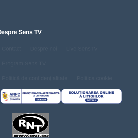
Despre Sens TV
Contact
Despre noi
Live SensTV
Program Sens TV
Politică de confidențialitate
Politica cookie