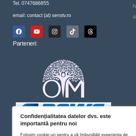
Tel. 0747686855
N
email: contact (at) senstv.ro
A
Parteneri:
Confidențialitatea datelor dvs. este
importantă pentru noi
Folosim cookie-uri pentru a vă îmbunătăți experiența de