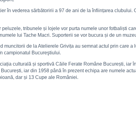
ier în vederea sărbătoririi a 97 de ani de la înființarea clubului. O
eluzele, tribunele și lojele vor purta numele unor fotbaliști care
numele lui Tache Macri. Suporterii se vor bucura și de un muzeu 
d muncitorii de la Atelierele Grivița au semnat actul prin care a
în campionatul Bucureştiului.
iația culturală și sportivă Căile Ferate Române București, iar 
București, iar din 1958 până în prezent echipa are numele actu
mpioană, dar și 13 Cupe ale României.