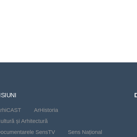
SIUNI
rhiCAST
ArHistoria
ultură și Arhitectură
ocumentarele SensTV
Sens Național