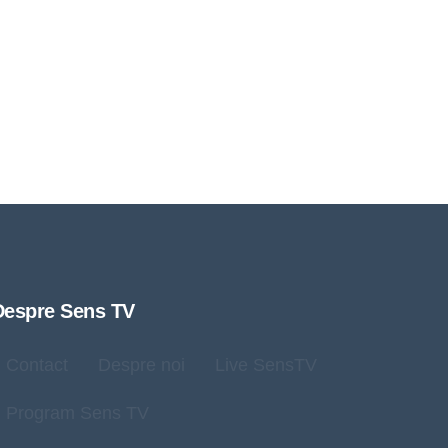
Despre Sens TV
Contact
Despre noi
Live SensTV
Program Sens TV