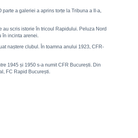
 parte a galeriei a aprins torțe la Tribuna a II-a,
 au scris istorie în tricoul Rapidului. Peluza Nord
în incinta arenei.
 luat naștere clubul. În toamna anului 1923, CFR-
între 1945 și 1950 s-a numit CFR București. Din
al, FC Rapid București.