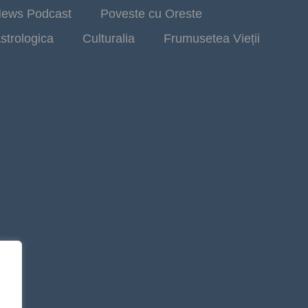
ews Podcast
Poveste cu Oreste
strologica
Culturalia
Frumusetea Vieții