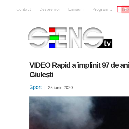
Liv
Contact
Despre noi
Emisiuni
Program tv
VIDEO Rapid a împlinit 97 de ani 
Giulești
Sport
|
25 iunie 2020