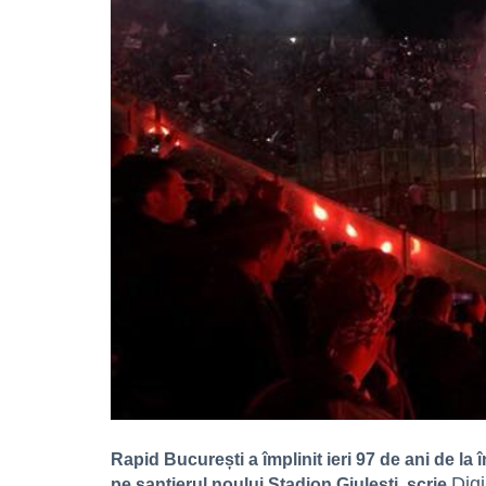
Rapid București a împlinit ieri 97 de ani de la 
Dig
pe șantierul noului Stadion Giulești, scrie