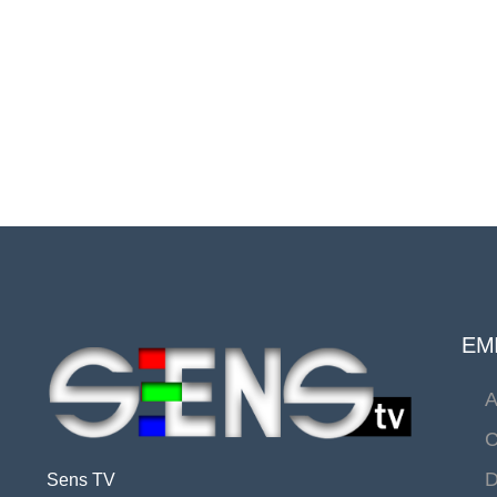
EMI
A
C
D
Sens TV