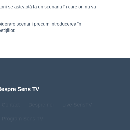
orii se așteaptă la un scenariu în care ori nu va
siderare scenarii precum introducerea în
tițiilor.
Despre Sens TV
Contact
Despre noi
Live SensTV
Program Sens TV