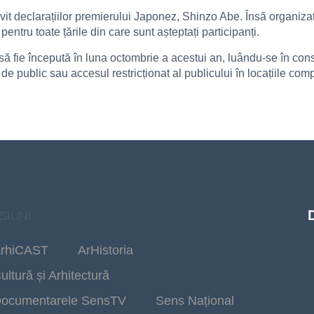
vit declarațiilor premierului Japonez, Shinzo Abe. Însă organizat
 pentru toate țările din care sunt așteptați participanți.
să fie începută în luna octombrie a acestui an, luându-se în con
e public sau accesul restricționat al publicului în locațiile compe
SIUNI
rhiCAST
ArHistoria
ultură și Arhitectură
ocumentarele SensTV
Sens Național