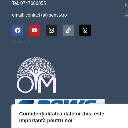
Tel. 0747686855
N
A
email: contact (at) senstv.ro
Parteneri:
Confidențialitatea datelor dvs. este
importantă pentru noi