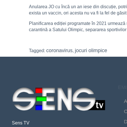
Anularea JO cu încă un an iese din discuție, potri
exista un vaccin, ori acesta nu va fi la fel de găsit
Planificarea ediției programate în 2021 urmează 
carantină a Satului Olimpic, separarea sportivilor d
coronavirus
jocuri olimpice
Tagged:
,
EMI
A
C
D
Sens TV