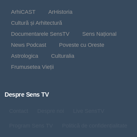
ArhiCAST
ArHistoria
Cultură și Arhitectură
Documentarele SensTV
Sens Național
News Podcast
Poveste cu Oreste
Astrologica
Culturalia
Frumusetea Vieții
Despre Sens TV
Contact
Despre noi
Live SensTV
Program Sens TV
Politică de confidențialitate