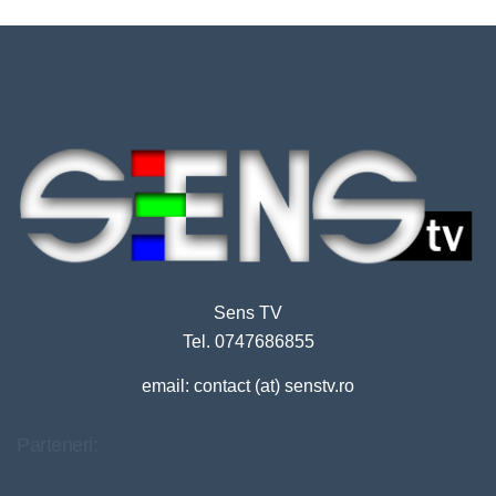
Sens TV
Tel. 0747686855
email: contact (at) senstv.ro
Parteneri: