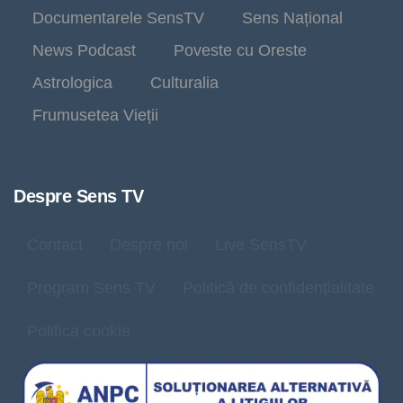
Documentarele SensTV
Sens Național
News Podcast
Poveste cu Oreste
Astrologica
Culturalia
Frumusetea Vieții
Despre Sens TV
Contact
Despre noi
Live SensTV
Program Sens TV
Politică de confidențialitate
Politica cookie