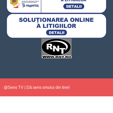
@Sens TV | Dă sens omului din tine!