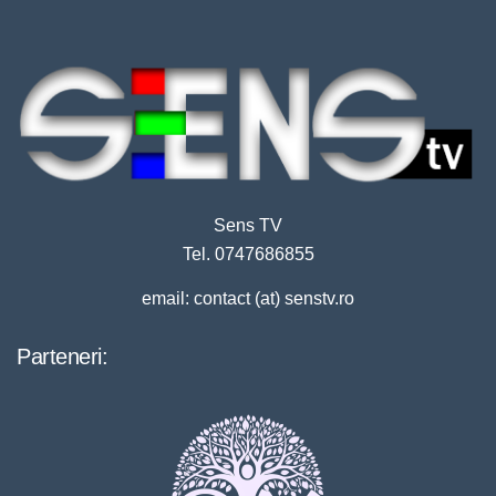
Sens TV
Tel. 0747686855
email: contact (at) senstv.ro
Parteneri: