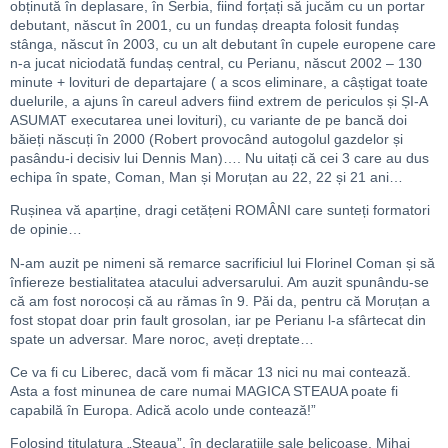
obținută în deplasare, în Serbia, fiind forțați să jucăm cu un portar
debutant, născut în 2001, cu un fundaș dreapta folosit fundaș
stânga, născut în 2003, cu un alt debutant în cupele europene care
n-a jucat niciodată fundaș central, cu Perianu, născut 2002 – 130
minute + lovituri de departajare (
a scos eliminare, a câștigat toate
duelurile, a ajuns în careul advers fiind extrem de periculos și ȘI-A
ASUMAT executarea unei lovituri), cu variante de pe bancă doi
băieți născuți în 2000 (Robert provocând autogolul gazdelor și
pasându-i decisiv lui Dennis Man)…. Nu uitați că cei 3 care au dus
echipa în spate, Coman, Man și Moruțan au 22, 22 și 21 ani…
Rușinea vă aparține, dragi cetățeni ROMÂNI care sunteți formatori
de opinie…
N-am auzit pe nimeni să remarce sacrificiul lui Florinel Coman și să
înfiereze bestialitatea atacului adversarului. Am auzit spunându-se
că am fost norocoși că au rămas în 9. Păi da, pentru că Moruțan a
fost stopat doar prin fault grosolan, iar pe Perianu l-a sfârtecat din
spate un adversar. Mare noroc, aveți dreptate…
Ce va fi cu Liberec, dacă vom fi măcar 13 nici nu mai contează.
Asta a fost minunea de care numai MAGICA STEAUA poate fi
capabilă în Europa. Adică acolo unde contează!”
Folosind titulatura „Steaua”, în declarațiile sale belicoase, Mihai