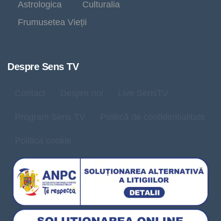
Astrologica
Culturalia
Frumusetea Vieții
Despre Sens TV
Contact
Despre noi
Live SensTV
Program Sens TV
Politică de confidențialitate
Politica cookie