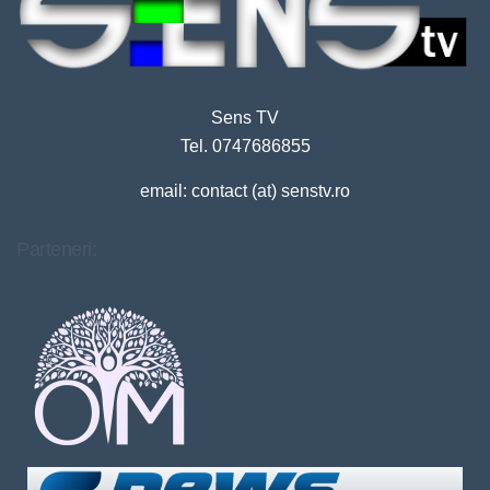
Sens TV
Tel. 0747686855
email: contact (at) senstv.ro
Parteneri: