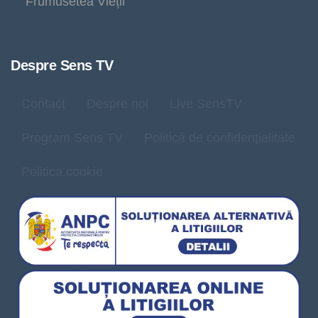
Frumusetea Vieții
Despre Sens TV
Contact
Despre noi
Live SensTV
Program Sens TV
Politică de confidențialitate
Politica cookie