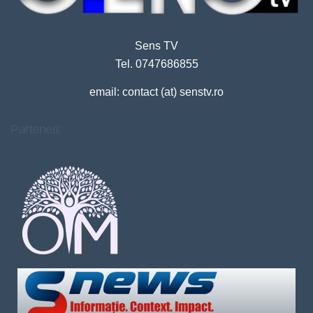
Sens TV
Tel. 0747686855
email: contact (at) senstv.ro
Parteneri: