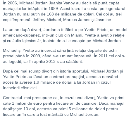
În 2006, Michael Jordan Juanita Vanoy au decis să pună capăt
mariajului lor înfăptuit în 1989. Acest lucru l-a costat pe legendarul
Jordan nu mai puțin de 168 de milioane de dolari. Cei doi au trei
copii împreună: Jeffrey Michael, Marcus James şi Jasmine.
La un an după divorț, Jordan a întâlnit-o pe Yvette Prieto, un model
americano-cubanez, într-un club din Miami. Yvette a avut o relaţie
și cu Julio Iglesias Jr, înainte de a-l cunoaşte pe Michael Jordan.
Michael şi Yvette au încercat să-şi ţină relaţia departe de ochii
presei până în 2009, când s-au mutat împreună. În 2011 cei doi s-
au logodit, iar în aprilie 2013 s-au căsătorit.
După cel mai scump divorț din istoria sportului, Michael Jordan şi
Yvette Prieto au făcut un contract prenupţial, aceasta neavând
acces la averea 1,9 miliarde de dolari a lui Jordan în cazul
încheierii căsniciei.
Contractul mai presupune ca, în cazul unui divorţ, Yvette va primi
câte 1 milion de euro pentru fiecare an de căsnicie. Dacă mariajul
depăşeşte 10 ani, aceasta va primi 5 milioane de dolari pentru
fiecare an în care a fost măritată cu Michael Jordan.