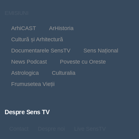
EMISIUNI
ArhiCAST
ArHistoria
Cultură și Arhitectură
Documentarele SensTV
Sens Național
News Podcast
Poveste cu Oreste
Astrologica
Culturalia
Frumusetea Vieții
Despre Sens TV
Contact
Despre noi
Live SensTV