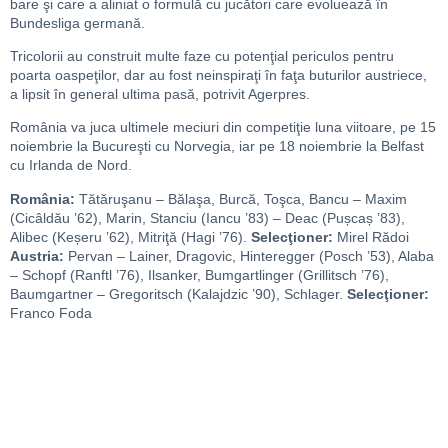
bare şi care a aliniat o formulă cu jucători care evoluează în
Bundesliga germană.
Tricolorii au construit multe faze cu potenţial periculos pentru
poarta oaspeţilor, dar au fost neinspiraţi în faţa buturilor austriece,
a lipsit în general ultima pasă, potrivit Agerpres.
România va juca ultimele meciuri din competiţie luna viitoare, pe 15
noiembrie la Bucureşti cu Norvegia, iar pe 18 noiembrie la Belfast
cu Irlanda de Nord.
România:
Tătăruşanu – Bălaşa, Burcă, Toşca, Bancu – Maxim
(Cicâldău ’62), Marin, Stanciu (Iancu ’83) – Deac (Pușcaș ’83),
Alibec (Keșeru ’62), Mitriţă (Hagi ’76).
Selecţioner:
Mirel Rădoi
Austria:
Pervan – Lainer, Dragovic, Hinteregger (Posch ’53), Alaba
– Schopf (Ranftl ’76), Ilsanker, Bumgartlinger (Grillitsch ’76),
Baumgartner – Gregoritsch (Kalajdzic ’90), Schlager.
Selecţioner:
Franco Foda