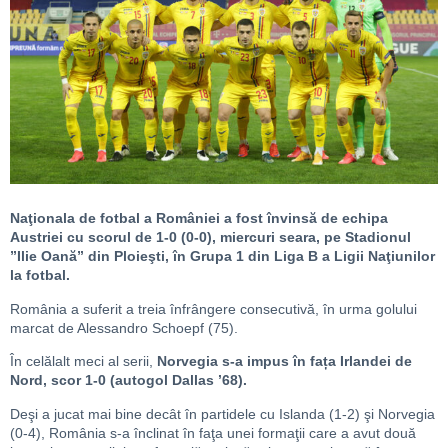
Naţionala de fotbal a României a fost învinsă de echipa
Austriei cu scorul de 1-0 (0-0), miercuri seara, pe Stadionul
”Ilie Oană” din Ploieşti, în Grupa 1 din Liga B a Ligii Naţiunilor
la fotbal.
România a suferit a treia înfrângere consecutivă, în urma golului
marcat de Alessandro Schoepf (75).
În celălalt meci al serii,
Norvegia s-a impus în fața Irlandei de
Nord, scor 1-0 (autogol Dallas ’68).
Deşi a jucat mai bine decât în partidele cu Islanda (1-2) şi Norvegia
(0-4), România s-a înclinat în faţa unei formaţii care a avut două