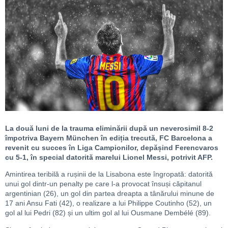
La două luni de la trauma eliminării după un neverosimil 8-2
împotriva Bayern München în ediția trecută, FC Barcelona a
revenit cu succes în Liga Campionilor, depășind Ferencvaros
cu 5-1, în special datorită marelui Lionel Messi, potrivit AFP.
Amintirea teribilă a rușinii de la Lisabona este îngropată: datorită
unui gol dintr-un penalty pe care l-a provocat însuși căpitanul
argentinian (26), un gol din partea dreapta a tânărului minune de
17 ani Ansu Fati (42), o realizare a lui Philippe Coutinho (52), un
gol al lui Pedri (82) și un ultim gol al lui Ousmane Dembélé (89).