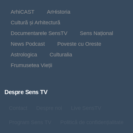
ArhiCAST
ArHistoria
Cultură și Arhitectură
Documentarele SensTV
Sens Național
News Podcast
Poveste cu Oreste
Astrologica
Culturalia
Frumusetea Vieții
Despre Sens TV
Contact
Despre noi
Live SensTV
Program Sens TV
Politică de confidențialitate