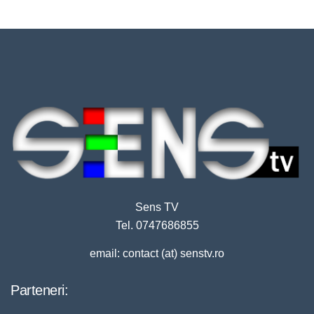
Sens TV
Tel. 0747686855
email: contact (at) senstv.ro
Parteneri: