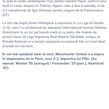
Și asta în ciuda cartonașului roșu pentru Gerard Pique, autorul unui
fault în careu asupra lui Tokmac Nguen care a dus la penalty-ul de
3-1 transformat de Igor Kharatin pentru ungurii de la Ferencvaros
(67).
La trei zile după prima înfrângere a sezonului în La Liga la Getafe
(1-0), care l-a condamnat pe atacantul internațional francez Antoine
Griezmann la un loc pe bancă marți și cu patru zile înainte de
primul clasic de Liga împotriva Real Madrid Sâmbătă, echipa lui
Ronald Koeman și-a lansat campania europeană într-un mod ideal
și arată tot mai bine.
În cel mai așteptat meci al serii, Manchester United s-a impus
în deplasarea de la Paris, scor 2-1, împotriva lui PSG. (Au
marcat: Martial ’55 (autogol) / Fernandes ’23 (pen.), Rashford
’87)