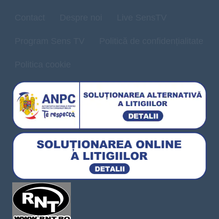
Contact
Despre noi
Live SensTV
Program Sens TV
Politică de confidențialitate
Politica cookie