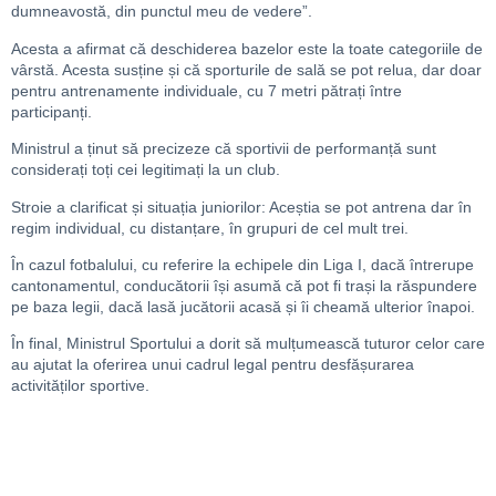
dumneavostă, din punctul meu de vedere”.
Acesta a afirmat că deschiderea bazelor este la toate categoriile de
vârstă. Acesta susține și că sporturile de sală se pot relua, dar doar
pentru antrenamente individuale, cu 7 metri pătrați între
participanți.
Ministrul a ținut să precizeze că sportivii de performanță sunt
considerați toți cei legitimați la un club.
Stroie a clarificat și situația juniorilor: Aceștia se pot antrena dar în
regim individual, cu distanțare, în grupuri de cel mult trei.
În cazul fotbalului, cu referire la echipele din Liga I, dacă întrerupe
cantonamentul, conducătorii își asumă că pot fi trași la răspundere
pe baza legii, dacă lasă jucătorii acasă și îi cheamă ulterior înapoi.
În final, Ministrul Sportului a dorit să mulțumească tuturor celor care
au ajutat la oferirea unui cadrul legal pentru desfășurarea
activităților sportive.