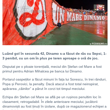
Luănd gol în secunda 42, Dinamo s-a făcut de râs cu Sepsi, 1-
3 penibil, cu un om în plus pe teren aproape o oră de joc.
Disputat pe o ploaie torențială, meciul din Ștefan cel Mare a fost
primul pentru Adrian Mihalcea pe banca lui Dinamo.
Portarul oaspeților a făcut minuni în fața lui Sorescu, în trei rânduri,
Popa și Perovici, la penalty. Dacă atacul a fost total neinspirat,
apărarea „căinilor” a părut în corzi tot timpul meciului.
Echipa din Ștefan cel Mare se află pe un rușinos penultim loc în
clasament, retrogadabil. În zilele anterioare meciului, jucătorii
dinamoviști au fost ținuți în izolare, după ce magazionerul echipei a