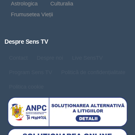
Astrologica
Culturalia
Frumusetea Vieții
Despre Sens TV
Contact
Despre noi
Live SensTV
Program Sens TV
Politică de confidențialitate
Politica cookie