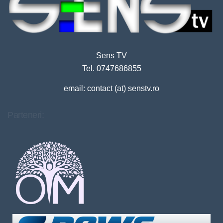
Sens TV
Tel. 0747686855
email: contact (at) senstv.ro
Parteneri: