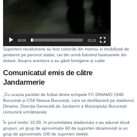
00:00
01:21
Suporterii recalcitranți au fost coborâți din metrou și imobilizați de
jandarmi pe peronul stației, cei din urmă folosind bastoanele din
dotare. Asupra acestora s-au găsit fumigene și cuțite.
Comunicatul emis de către
Jandarmerie
„Cu ocazia partidei de fotbal dintre echipele FC DINAMO 1948
București și CSA Steaua București, care se desfășoară pe stadionul
Dinamo, Direcția Generală de Jandarmi a Municipiului București
comunică următoarele:
În jurul orelor 15:00, în proximitatea stadionului s-au adunat două
grupuri, un grup de aproximativ 60 de suporteri dinamoviști și un
grup de aproximativ 100 de suporteri steliști.