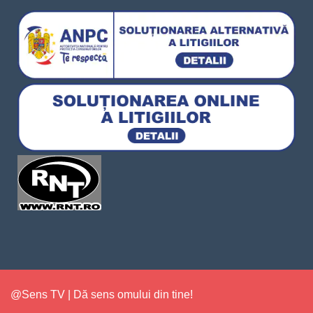
@Sens TV | Dă sens omului din tine!