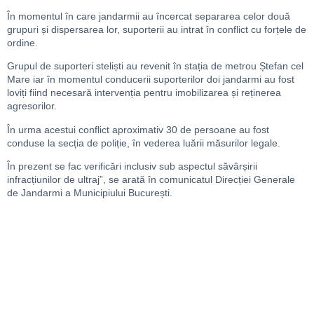
În momentul în care jandarmii au încercat separarea celor două
grupuri și dispersarea lor, suporterii au intrat în conflict cu forțele de
ordine.
Grupul de suporteri steliști au revenit în stația de metrou Ștefan cel
Mare iar în momentul conducerii suporterilor doi jandarmi au fost
loviți fiind necesară intervenția pentru imobilizarea și reținerea
agresorilor.
În urma acestui conflict aproximativ 30 de persoane au fost
conduse la secția de poliție, în vederea luării măsurilor legale.
În prezent se fac verificări inclusiv sub aspectul săvârșirii
infracțiunilor de ultraj”, se arată în comunicatul Direcției Generale
de Jandarmi a Municipiului București.