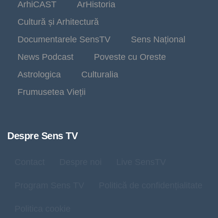
ArhiCAST
ArHistoria
Cultură și Arhitectură
Documentarele SensTV
Sens Național
News Podcast
Poveste cu Oreste
Astrologica
Culturalia
Frumusetea Vieții
Despre Sens TV
Contact
Despre noi
Live SensTV
Program Sens TV
Politică de confidențialitate
Politica cookie