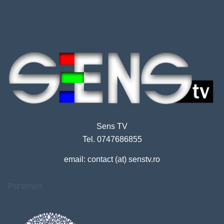
Sens TV
Tel. 0747686855
email: contact (at) senstv.ro
Parteneri: