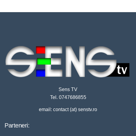
Sens TV
Tel. 0747686855
email: contact (at) senstv.ro
Parteneri: