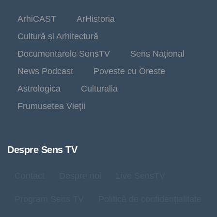
ArhiCAST
ArHistoria
Cultură și Arhitectură
Documentarele SensTV
Sens Național
News Podcast
Poveste cu Oreste
Astrologica
Culturalia
Frumusetea Vieții
Despre Sens TV
Contact
Despre noi
Live SensTV
Program Sens TV
Politică de confidențialitate