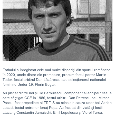
Fotbalul a înregistrat cele mai multe dispariţii din sportul românesc
în 2020, unele dintre ele premature, precum fostul portar Martin
Tudor, fostul arbitrul Dan Lăzărescu sau selecţionerul naţionalei
feminine Under-19, Florin Bugar.
Au plecat dintre noi şi Ilie Bărbulescu, component al echipei Steaua
care câştigat CCE în 1986, fostul arbitru Dan Petrescu sau Mircea
Pascu, fost preşedinte al FRF. S-au stins din cauza unor boli Adrian
Lucaci, fostul antrenor Ionuţ Popa. Au încetat din viaţă şi foştii
atacanţi Constantin Jamaischi, Emil Lupulescu şi Viorel Turcu.