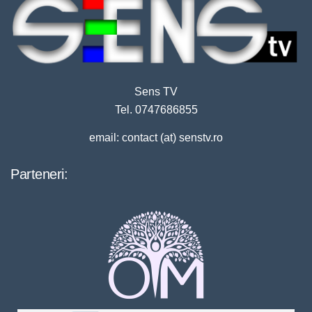
Sens TV
Tel. 0747686855
email: contact (at) senstv.ro
Parteneri: