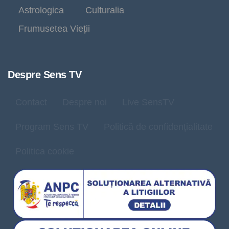
Astrologica
Culturalia
Frumusetea Vieții
Despre Sens TV
Contact
Despre noi
Live SensTV
Program Sens TV
Politică de confidențialitate
Politica cookie