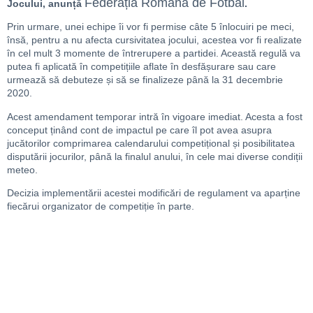
Federația Română de Fotbal
Jocului, anunță
.
Prin urmare, unei echipe îi vor fi permise câte 5 înlocuiri pe meci,
însă, pentru a nu afecta cursivitatea jocului, acestea vor fi realizate
în cel mult 3 momente de întrerupere a partidei. Această regulă va
putea fi aplicată în competițiile aflate în desfășurare sau care
urmează să debuteze și să se finalizeze până la 31 decembrie
2020.
Acest amendament temporar intră în vigoare imediat. Acesta a fost
conceput ținând cont de impactul pe care îl pot avea asupra
jucătorilor comprimarea calendarului competițional și posibilitatea
disputării jocurilor, până la finalul anului, în cele mai diverse condiții
meteo.
Decizia implementării acestei modificări de regulament va aparține
fiecărui organizator de competiție în parte.