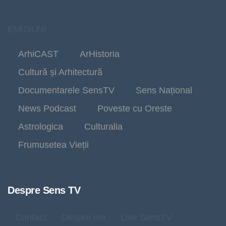
EMISIUNI
ArhiCAST
ArHistoria
Cultură și Arhitectură
Documentarele SensTV
Sens Național
News Podcast
Poveste cu Oreste
Astrologica
Culturalia
Frumusetea Vieții
Despre Sens TV
Contact
Despre noi
Live SensTV