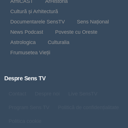
ArhiCAST
ArHistoria
Cultură și Arhitectură
Documentarele SensTV
Sens Național
News Podcast
Poveste cu Oreste
Astrologica
Culturalia
Frumusetea Vieții
Despre Sens TV
Contact
Despre noi
Live SensTV
Program Sens TV
Politică de confidențialitate
Politica cookie