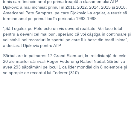
tenis care încheie anul pe prima treaptă a clasamentului ATP.
Djokovic a mai încheiat primul în
2
011, 2012, 2014, 2015 şi 2018.
Americanul Pete Sampras, pe care Djokovic l-a egalat, a reușit să
termine anul pe primul loc în perioada 1993-1998.
‘„Să-l egalez pe Pete este un vis devenit realitate. Voi face totul
pentru a deveni cel mai bun, sperând că voi câştiga în continuare şi
voi stabili noi recorduri în sportul pe care îl iubesc din toată inima”,
a declarat Djokovic pentru ATP.
Sârbul are în palmares 17 Grand Slam-uri, la trei distanţă de cele
20 ale marilor săi rivali Roger Federer şi Rafael Nadal. Sârbul va
avea 293 săptămâni pe locul 1 ca lider mondial din 8 noiembrie şi
se apropie de recordul lui Federer (310).