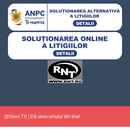
@Sens TV | Dă sens omului din tine!