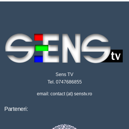
Sens TV
Tel. 0747686855
email: contact (at) senstv.ro
Parteneri: