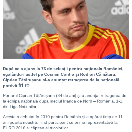
După ce a ajuns la 73 de selecții pentru naționala României,
egalându-i astfel pe Cosmin Contra și Rodion Cămătaru,
Ciprian Tătărușanu și-a anunțat retragerea de la națională,
frf.ro
potrivit
.
Portarul Ciprian Tătărușanu (34 de ani) și-a anunțat retragerea de
la echipa națională după meciul Irlanda de Nord – România, 1-1,
din Liga Națiunilor.
Acesta a debutat în 2010 pentru România și a apărat timp de 11
ani poarta noastră, fiind participant cu prima reprezentativă la
EURO 2016 și căpitan al tricolorilor.