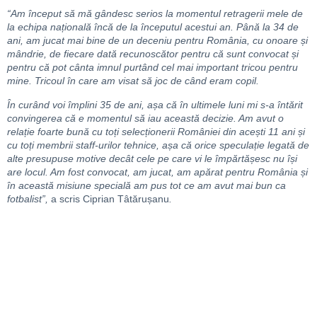
“Am început să mă gândesc serios la momentul retragerii mele de
la echipa națională încă de la începutul acestui an. Până la 34 de
ani, am jucat mai bine de un deceniu pentru România, cu onoare și
mândrie, de fiecare dată recunoscător pentru că sunt convocat și
pentru că pot cânta imnul purtând cel mai important tricou pentru
mine. Tricoul în care am visat să joc de când eram copil.
În curând voi împlini 35 de ani, așa că în ultimele luni mi s-a întărit
convingerea că e momentul să iau această decizie. Am avut o
relație foarte bună cu toți selecționerii României din acești 11 ani și
cu toți membrii staff-urilor tehnice, așa că orice speculație legată de
alte presupuse motive decât cele pe care vi le împărtășesc nu își
are locul. Am fost convocat, am jucat, am apărat pentru România și
în această misiune specială am pus tot ce am avut mai bun ca
fotbalist”,
a scris Ciprian Tâtărușanu
.