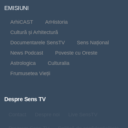
EMISIUNI
ArhiCAST
ArHistoria
Cultură și Arhitectură
Documentarele SensTV
Sens Național
News Podcast
Poveste cu Oreste
Astrologica
Culturalia
Frumusetea Vieții
Despre Sens TV
Contact
Despre noi
Live SensTV