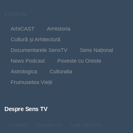
EMISIUNI
ArhiCAST
ArHistoria
Cultură și Arhitectură
Documentarele SensTV
Sens Național
News Podcast
Poveste cu Oreste
Astrologica
Culturalia
Frumusetea Vieții
Despre Sens TV
Contact
Despre noi
Live SensTV