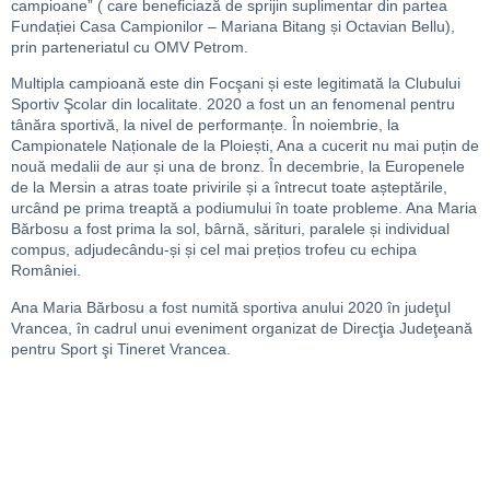
campioane” ( care beneficiază de sprijin suplimentar din partea
Fundației Casa Campionilor – Mariana Bitang și Octavian Bellu),
prin parteneriatul cu OMV Petrom.
Multipla campioană este din Focşani și este legitimată la Clubului
Sportiv Şcolar din localitate. 2020 a fost un an fenomenal pentru
tânăra sportivă, la nivel de performanțe. În noiembrie, la
Campionatele Naționale de la Ploiești, Ana a cucerit nu mai puțin de
nouă medalii de aur și una de bronz. În decembrie, la Europenele
de la Mersin a atras toate privirile și a întrecut toate așteptările,
urcând pe prima treaptă a podiumului în toate probleme. Ana Maria
Bărbosu a fost prima la sol, bârnă, sărituri, paralele și individual
compus, adjudecându-și și cel mai prețios trofeu cu echipa
României.
Ana Maria Bărbosu a fost numită sportiva anului 2020 în judeţul
Vrancea, în cadrul unui eveniment organizat de Direcţia Judeţeană
pentru Sport şi Tineret Vrancea.