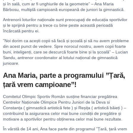
și în sală, cum ar fi unghiurile de la geometrie” – Ana Maria
Bărbosu, multiplă campioană europeană de juniori la gimnastică.
Antrenorii loturilor naționale sunt preocupați de educația sportivilor
și le sprijină pentru a trece cu bine peste această perioadă
încărcată pentru ei.
”Noi dorim ca acești copii să facă și școală și să nu avem probleme
din acest punct de vedere. Spre norocul nostru, avem copii foarte
buni, inteligenți, care se descurcă foarte bine și la școală” – Lucian
Sandu, antrenor coordonator al lotului național de gimnastică
junioare.
Ana Maria, parte a programului ”Țară,
țară vrem campioane”!
Comitetul Olimpic Sportiv Român susține financiar pregătirea
Centrelor Naționale Olimpice Pentru Juniori de la Deva si
Constanța ( gimnastică artistică fete ) și Reșița ( artistică băieți ) –
contribuind la asigurarea celor mai bune condiții de pregătire și
motivare a sportivilor pentru obținerea celor mai bune rezultate.
În vârstă de 14 ani, Ana face parte din programul ”Țară, țară vrem