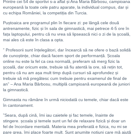
Printre cei 54 de sportivi s-a aflat și Ana Maria Bărbosu, campioana
europeană la toate cele patru aparate, la individual compus, dar și
cu echipa României, la competiția din Turcia.
Puștoaica are programul plin în fiecare zi: pe lângă cele două
antrenamente, fizic și în sala de gimnastică, mai petrece 4-5 ore în
fața laptopului, pentru că nu vrea să lipsească nici o zi de la școală,
mai ales că este în clasa a opta.
” Profesorii sunt înțelegători, dar încearcă să ne ofere o bază solidă
de cunoștințe, chiar dacă facem sport de performanță. Școala
online nu este la fel ca cea normală, preferam să merg fizic la
școală, dar oricum este, trebuie să fiu atentă la ore, să rețin tot,
pentru că nu am așa mult timp după cursuri să aprofundez și
trebuie să mă pregătesc cum trebuie pentru examenul de final de
an” – Ana Maria Bărbosu, multiplă campioană europeană de juniori
la gimnastică.
Gimnasta nu rămâne în urmă niciodată cu temele, chiar dacă este
în cantonament.
”Seara, după cină, îmi iau caietele și fac temele, înainte de
stingere. școala și temele sunt un fel de relaxare fizică și doar un
fel de încordare mentală. Materia mea preferată e fizica, nu mi se
pare grea, îmi place foarte mult. Sunt anumite noțiuni care mă ajută