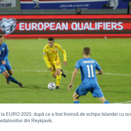
 la EURO 2020, după ce a fost învinsă de echipa Islandei cu scor
dalsvollur din Reykjavik.