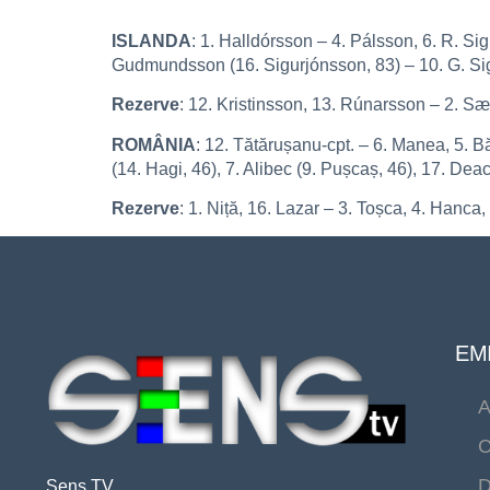
ISLANDA
: 1. Halldórsson – 4. Pálsson, 6. R. S
Gudmundsson (16. Sigurjónsson, 83) – 10. G. Si
Rezerve
: 12. Kristinsson, 13. Rúnarsson – 2. S
ROMÂNIA
: 12. Tătărușanu-cpt. – 6. Manea, 5. B
(14. Hagi, 46), 7. Alibec (9. Pușcaș, 46), 17. Deac
Rezerve
: 1. Niță, 16. Lazar – 3. Toșca, 4. Hanca
EMI
A
C
D
Sens TV