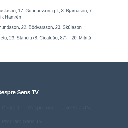
ustason, 17. Gunnarsson-cpt., 8. Bjarnason, 7.
rik Hamrén
uðmundsson, 22. Bödvarsson, 23. Skúlason
țu, 23. Stanciu (8. Cicâldău, 87) – 20. Mitriță
Despre Sens TV
Contact
Despre noi
Live SensTV
Program Sens TV