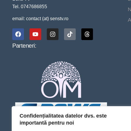
Tel. 0747686855
N
email: contact (at) senstv.ro
A
Parteneri:
Confidențialitatea datelor dvs. este
importantă pentru noi