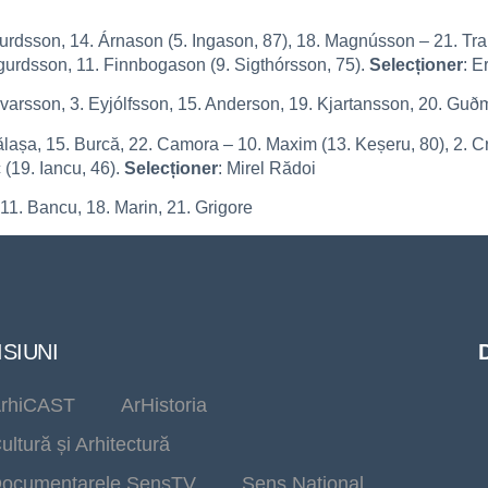
igurdsson, 14. Árnason (5. Ingason, 87), 18. Magnússon – 21. Tra
gurdsson, 11. Finnbogason (9. Sigthórsson, 75).
Selecționer
: E
ævarsson, 3. Eyjólfsson, 15. Anderson, 19. Kjartansson, 20. G
ălașa, 15. Burcă, 22. Camora – 10. Maxim (13. Keșeru, 80), 2. Cre
 (19. Iancu, 46).
Selecționer
: Mirel Rădoi
, 11. Bancu, 18. Marin, 21. Grigore
SIUNI
rhiCAST
ArHistoria
ultură și Arhitectură
ocumentarele SensTV
Sens Național