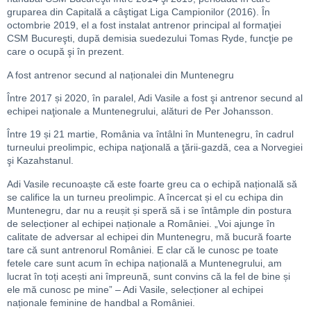
gruparea din Capitală a câştigat Liga Campionilor (2016). În
octombrie 2019, el a fost instalat antrenor principal al formaţiei
CSM Bucureşti, după demisia suedezului Tomas Ryde, funcţie pe
care o ocupă şi în prezent.
A fost antrenor secund al naționalei din Muntenegru
Între 2017 și 2020, în paralel, Adi Vasile a fost şi antrenor secund al
echipei naţionale a Muntenegrului, alături de Per Johansson.
Între 19 și 21 martie, România va întâlni în Muntenegru, în cadrul
turneului preolimpic, echipa naţională a ţării-gazdă, cea a Norvegiei
şi Kazahstanul.
Adi Vasile recunoaște că este foarte greu ca o echipă națională să
se califice la un turneu preolimpic. A încercat și el cu echipa din
Muntenegru, dar nu a reușit și speră să i se întâmple din postura
de selecționer al echipei naționale a României. „Voi ajunge în
calitate de adversar al echipei din Muntenegru, mă bucură foarte
tare că sunt antrenorul României. E clar că le cunosc pe toate
fetele care sunt acum în echipa națională a Muntenegrului, am
lucrat în toți acești ani împreună, sunt convins că la fel de bine și
ele mă cunosc pe mine” – Adi Vasile, selecționer al echipei
naționale feminine de handbal a României.