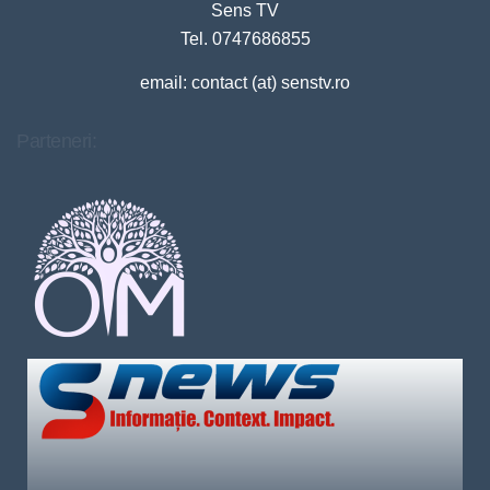
Sens TV
Tel. 0747686855
email: contact (at) senstv.ro
Parteneri: