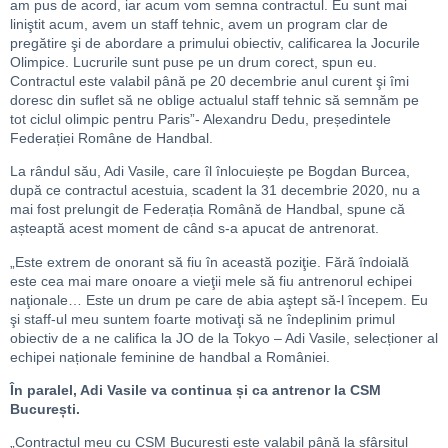
am pus de acord, iar acum vom semna contractul. Eu sunt mai
liniştit acum, avem un staff tehnic, avem un program clar de
pregătire şi de abordare a primului obiectiv, calificarea la Jocurile
Olimpice. Lucrurile sunt puse pe un drum corect, spun eu.
Contractul este valabil până pe 20 decembrie anul curent şi îmi
doresc din suflet să ne oblige actualul staff tehnic să semnăm pe
tot ciclul olimpic pentru Paris”- Alexandru Dedu, președintele
Federației Române de Handbal.
La rândul său, Adi Vasile, care îl înlocuiește pe Bogdan Burcea,
după ce contractul acestuia, scadent la 31 decembrie 2020, nu a
mai fost prelungit de Federația Română de Handbal, spune că
așteaptă acest moment de când s-a apucat de antrenorat.
„Este extrem de onorant să fiu în această poziţie. Fără îndoială
este cea mai mare onoare a vieţii mele să fiu antrenorul echipei
naţionale… Este un drum pe care de abia aştept să-l începem. Eu
şi staff-ul meu suntem foarte motivaţi să ne îndeplinim primul
obiectiv de a ne califica la JO de la Tokyo – Adi Vasile, selecționer al
echipei naționale feminine de handbal a României.
În paralel, Adi Vasile va continua și ca antrenor la CSM
București.
„Contractul meu cu CSM București este valabil până la sfârșitul