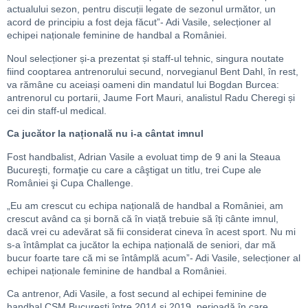
actualului sezon, pentru discuții legate de sezonul următor, un
acord de principiu a fost deja făcut”- Adi Vasile, selecționer al
echipei naționale feminine de handbal a României.
Noul selecționer și-a prezentat și staff-ul tehnic, singura noutate
fiind cooptarea antrenorului secund, norvegianul Bent Dahl, în rest,
va rămâne cu aceiași oameni din mandatul lui Bogdan Burcea:
antrenorul cu portarii, Jaume Fort Mauri, analistul Radu Cheregi și
cei din staff-ul medical.
Ca jucător la națională nu i-a cântat imnul
Fost handbalist, Adrian Vasile a evoluat timp de 9 ani la Steaua
Bucureşti, formaţie cu care a câştigat un titlu, trei Cupe ale
României şi Cupa Challenge.
„Eu am crescut cu echipa națională de handbal a României, am
crescut având ca și bornă că în viață trebuie să îți cânte imnul,
dacă vrei cu adevărat să fii considerat cineva în acest sport. Nu mi
s-a întâmplat ca jucător la echipa națională de seniori, dar mă
bucur foarte tare că mi se întâmplă acum”- Adi Vasile, selecționer al
echipei naționale feminine de handbal a României.
Ca antrenor, Adi Vasile, a fost secund al echipei feminine de
handbal CSM Bucureşti între 2014 şi 2019, perioadă în care