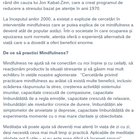
rând din cauza lui Jon Kabat-Zinn, care a creat programul de
reducere a stresului bazat pe atenție în anii 1970.
La începutul anilor 2000, a existat o explozie de cercetări în
intervențiile mindfulness care ar putea explica de ce mindfulness a
devenit atât de popular astăzi. Într-o societate în care ocuparea și
epuizarea sunt normele, atenția oferă o experiență alternativă de
viață care s-a dovedit a oferi beneficii enorme.
De ce să practici Mindfulness?
Mindfulness ne ajută să ne conectăm cu noi înșine și cu ceilalți, să
reacționăm productiv la situații stresante și să găsim mai mult
echilibru în viețile noastre aglomerate. “Cercetările privind
practicare mindfulness au arătat că există multe beneficii, inclusiv:
scăderea răspunsului la stres, creșterea activității sistemului
imunitar, capacitate crescută de compasiune, capacitate
îmbunătățită de a regla emoțiile, capacitate crescută de relaxare,
îmbunătățiri ale nivelurilor cronice de durere, îmbunătățiri ale
simptomelor de anxietate și depresie, capacitate îmbunătățită de a
experimenta momente cu o mai mare claritate și obiectivitate.
Meditația vă poate ajuta să deveniți mai atenți în viața de zi cu zi,
deși necesită ceva mai mult timp și practică. Aplicațiile de meditație
ghidate pot fi utile – și nu este prea dificil să începeți singuri”,