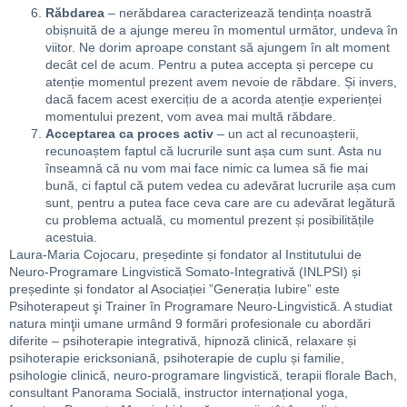
Răbdarea
– nerăbdarea caracterizează tendința noastră
obișnuită de a ajunge mereu în momentul următor, undeva în
viitor. Ne dorim aproape constant să ajungem în alt moment
decât cel de acum. Pentru a putea accepta și percepe cu
atenție momentul prezent avem nevoie de răbdare. Și invers,
dacă facem acest exercițiu de a acorda atenție experienței
momentului prezent, vom avea mai multă răbdare.
Acceptarea ca proces activ
– un act al recunoașterii,
recunoaștem faptul că lucrurile sunt așa cum sunt. Asta nu
înseamnă că nu vom mai face nimic ca lumea să fie mai
bună, ci faptul că putem vedea cu adevărat lucrurile așa cum
sunt, pentru a putea face ceva care are cu adevărat legătură
cu problema actuală, cu momentul prezent și posibilitățile
acestuia.
Laura-Maria Cojocaru, președinte și fondator al Institutului de
Neuro-Programare Lingvistică Somato-Integrativă (INLPSI) și
președinte și fondator al Asociației ”Generația Iubire” este
Psihoterapeut şi Trainer în Programare Neuro-Lingvistică. A studiat
natura minţii umane urmând 9 formări profesionale cu abordări
diferite – psihoterapie integrativă, hipnoză clinică, relaxare și
psihoterapie ericksoniană, psihoterapie de cuplu și familie,
psihologie clinică, neuro-programare lingvistică, terapii florale Bach,
consultant Panorama Socială, instructor internațional yoga,