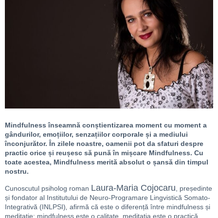
Mindfulness înseamnă conștientizarea moment cu moment a
gândurilor, emoțiilor, senzațiilor corporale și a mediului
înconjurător. În zilele noastre, oamenii pot da sfaturi despre
practic orice și reușesc să pună în mișcare Mindfulness. Cu
toate acestea, Mindfulness merită absolut o șansă din timpul
nostru.
Laura-Maria Cojocaru
Cunoscutul psiholog roman
, președinte
și fondator al Institutului de Neuro-Programare Lingvistică Somato-
Integrativă (INLPSI)
,
afirmă că este o diferență între mindfulness și
meditație: mindfulness este o calitate, meditația este o practică.