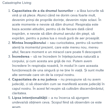
Catastrophe Living:
Capacitatea de a da drumul lucrurilor
– a lăsa lucrurile să
vină și să plece. Atunci când ne dorim ceva foarte mult,
devenim prinși de propriile dorințe, devenim niște sclavi. În
acele momente e nevoie să dăm drumul. Respirația este
baza acestei atitudini, pentru că de fiecare dată când
inspirăm, e nevoie să dăm drumul aerului din piept, să
expirăm, pentru a putea lua o nouă gură de aer proaspăt.
Mintea începătorului
– sau curiozitatea, pentru că suntem
atenți la momentul prezent, care este mereu nou, mereu
altul, fiecare moment e un miracol care poate fi descoperit.
Încrederea
– să ne încredem în înțelepciunea naturală a
corpului, și cum acesta are grijă de noi. Putem avem
încredere în respirația noastră, în modul în care aceasta
funcționează de una singură și ne ține în viață. Și sunt multe
alte semnale care vin de la corpul nostru.
Capacitatea de a nu judeca
– nu presupune să nu avem
judecăți, ci să observăm cum se manifestă aceste judecăți în
capul nostru. În acest fel reușim să cultivăm discernământul,
claritatea.
Lipsa intenționalității
– a nu încerca să ajungem
undeva/să obținem ceva. Scopul fiind să observăm ce este
acum.