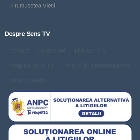
Frumusetea Vieții
Despre Sens TV
Contact
Despre noi
Live SensTV
Program Sens TV
Politică de confidențialitate
Politica cookie