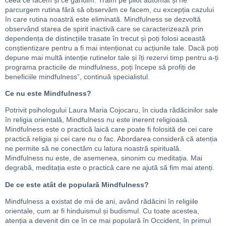
parcurgem rutina fără să observăm ce facem, cu excepția cazului
în care rutina noastră este eliminată. Mindfulness se dezvoltă
observând starea de spirit inactivă care se caracterizează prin
dependența de distincțiile trasate în trecut și poți folosi această
conștientizare pentru a fi mai intenționat cu acțiunile tale. Dacă poți
depune mai multă intenție rutinelor tale și îți rezervi timp pentru a-ți
programa practicile de mindfulness, poți începe să profiți de
beneficiile mindfulness”, continuă specialistul.
Ce nu este Mindfulness?
Potrivit psihologului Laura Maria Cojocaru, în ciuda rădăcinilor sale
în religia orientală, Mindfulness nu este inerent religioasă.
Mindfulness este o practică laică care poate fi folosită de cei care
practică religia și cei care nu o fac. Abordarea consideră că atenția
ne permite să ne conectăm cu latura noastră spirituală.
Mindfulness nu este, de asemenea, sinonim cu meditația. Mai
degrabă, meditația este o practică care ne ajută să fim mai atenți.
De ce este atât de populară Mindfulness?
Mindfulness a existat de mii de ani, având rădăcini în religiile
orientale, cum ar fi hinduismul și budismul. Cu toate acestea,
atenția a devenit din ce în ce mai populară în Occident, în primul