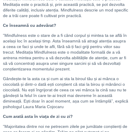
Meditația este o practică și, prin această practică, se pot dezvolta
diferite calități, inclusiv atenția. Mindfulness descrie un mod specific
de a trăi care poate fi cultivat prin practică.
Ce înseamnă cu adevărat?
“Mindfulness este o stare de a fi când corpul și mintea ta se află în
același loc în același timp. Asta înseamnă să atragi atenția asupra
a ceea ce faci și unde te afli, fără să-ți faci griji pentru viitor sau
trecut. Meditația Mindfulness este o modalitate formală de a vă
antrena mintea pentru a vă dezvolta abilitățile de atenție, cum ar fi
să vă concentrați asupra unei singure sarcini și să vă dezvoltați
conștientizarea momentului prezent.
Gândește-te la asta ca și cum ai sta la biroul tău și ai mânca o
ciocolată și dintr-o dată ești conștient că stai la birou și mănânci o
ciocolată. Nu ești îngrijorat de ceea ce vei mânca la cină sau nu te
gândești la felul în care te-ai trezit mai devreme în această
dimineață. Ești doar în acel moment, așa cum se întâmplă”, explică
psihologul Laura Maria Cojocaru
Cum arată asta în viața de zi cu zi?
“Majoritatea dintre noi ne petrecem zilele pe jumătate conștienți de
ceea ce facem și ce gândim. Trăim pe pilot automat și ne