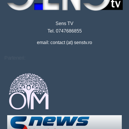
Sens TV
Tel. 0747686855
email: contact (at) senstv.ro
Parteneri: