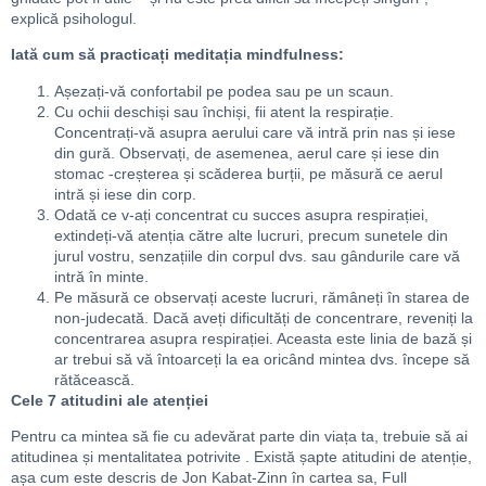
explică psihologul.
Iată cum să practicați meditația mindfulness:
Așezați-vă confortabil pe podea sau pe un scaun.
Cu ochii deschiși sau închiși, fii atent la respirație.
Concentrați-vă asupra aerului care vă intră prin nas și iese
din gură. Observați, de asemenea, aerul care și iese din
stomac -creșterea și scăderea burții, pe măsură ce aerul
intră și iese din corp.
Odată ce v-ați concentrat cu succes asupra respirației,
extindeți-vă atenția către alte lucruri, precum sunetele din
jurul vostru, senzațiile din corpul dvs. sau gândurile care vă
intră în minte.
Pe măsură ce observați aceste lucruri, rămâneți în starea de
non-judecată. Dacă aveți dificultăți de concentrare, reveniți la
concentrarea asupra respirației. Aceasta este linia de bază și
ar trebui să vă întoarceți la ea oricând mintea dvs. începe să
rătăcească.
Cele 7 atitudini ale atenției
Pentru ca mintea să fie cu adevărat parte din viața ta, trebuie să ai
atitudinea și mentalitatea potrivite . Există șapte atitudini de atenție,
așa cum este descris de Jon Kabat-Zinn în cartea sa, Full