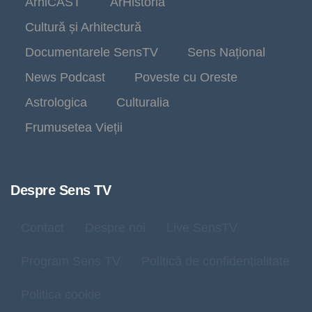
ArhiCAST
ArHistoria
Cultură și Arhitectură
Documentarele SensTV
Sens Național
News Podcast
Poveste cu Oreste
Astrologica
Culturalia
Frumusetea Vieții
Despre Sens TV
Contact
Despre noi
Live SensTV
Program Sens TV
Politică de confidențialitate
Politica cookie