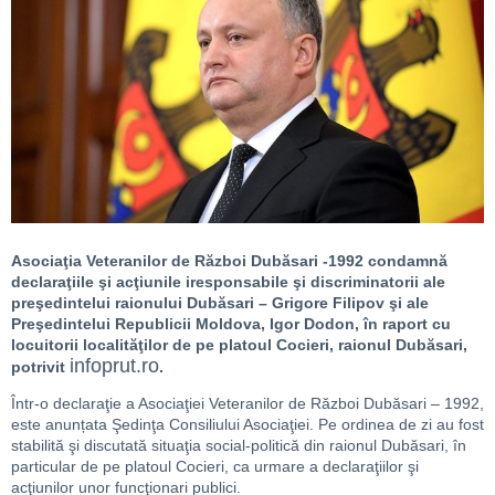
Asociaţia Veteranilor de Război Dubăsari -1992 condamnă
declaraţiile şi acţiunile iresponsabile şi discriminatorii ale
preşedintelui raionului Dubăsari – Grigore Filipov şi ale
Preşedintelui Republicii Moldova, Igor Dodon, în raport cu
locuitorii localităţilor de pe platoul Cocieri, raionul Dubăsari,
infoprut.ro
potrivit
.
Într-o declaraţie a Asociaţiei Veteranilor de Război Dubăsari – 1992,
este anunțata Şedinţa Consiliului Asociaţiei. Pe ordinea de zi au fost
stabilită şi discutată situaţia social-politică din raionul Dubăsari, în
particular de pe platoul Cocieri, ca urmare a declaraţiilor şi
acţiunilor unor funcţionari publici.