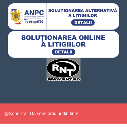
@Sens TV | Dă sens omului din tine!