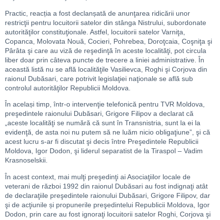
Practic, reacția a fost declanșată de anunţarea ridicării unor
restricţii pentru locuitorii satelor din stânga Nistrului, subordonate
autorităţilor constituţionale. Astfel, locuitorii satelor Varniţa,
Copanca, Molovata Nouă, Cocieri, Pohrebea, Doroţcaia, Coşniţa şi
Pârâta şi care au viză de reşedinţă în aceste localităţi, pot circula
liber doar prin câteva puncte de trecere a liniei administrative. În
această listă nu se află localităţile Vasilievca, Roghi şi Corjova din
raionul Dubăsari, care potrivit legislaţiei naţionale se află sub
controlul autorităţilor Republicii Moldova.
În același timp, într-o intervenţie telefonică pentru TVR Moldova,
preşedintele raionului Dubăsari, Grigore Filipov a declarat că
„aceste localităţi se numără că sunt în Transnistria, sunt la ei la
evidenţă, de asta noi nu putem să ne luăm nicio obligaţiune”, şi că
acest lucru s-ar fi discutat şi decis între Preşedintele Republicii
Moldova, Igor Dodon, şi liderul separatist de la Tiraspol – Vadim
Krasnoselskii.
În acest context, mai mulţi preşedinţi ai Asociaţiilor locale de
veterani de război 1992 din raionul Dubăsari au fost indignaţi atât
de declaraţiile preşedintele raionului Dubăsari, Grigore Filipov, dar
şi de acţiunile și propunerile preşedintelui Republicii Moldova, Igor
Dodon, prin care au fost ignoraţi locuitorii satelor Roghi, Corjova şi