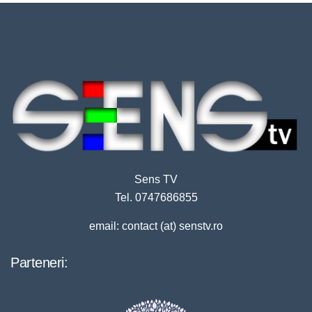
Sens TV
Tel. 0747686855
email: contact (at) senstv.ro
Parteneri: