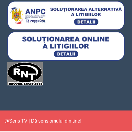
@Sens TV | Dă sens omului din tine!