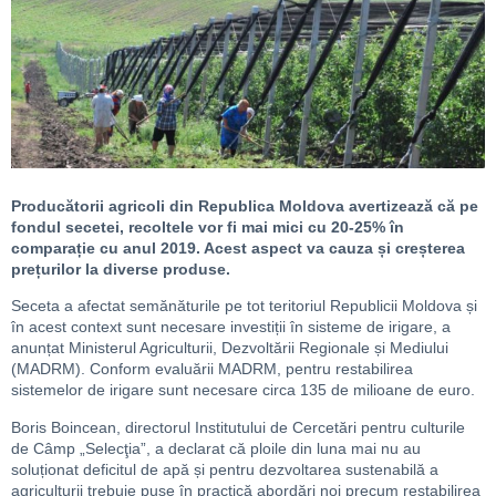
Producătorii agricoli din Republica Moldova avertizează că pe
fondul secetei,
recoltele vor fi mai mici
cu 20-25% în
comparație cu anul 2019. Acest aspect va cauza și creșterea
prețurilor la diverse produse.
Seceta a afectat semănăturile pe tot teritoriul Republicii Moldova și
în acest context sunt necesare investiții în sisteme de irigare, a
anunțat Ministerul Agriculturii, Dezvoltării Regionale și Mediului
(MADRM). Conform evaluării MADRM, pentru restabilirea
sistemelor de irigare sunt necesare circa 135 de milioane de euro.
Boris Boincean, directorul Institutului de Cercetări pentru culturile
de Câmp „Selecţia”, a declarat că ploile din luna mai nu au
soluționat deficitul de apă și pentru dezvoltarea sustenabilă a
agriculturii trebuie puse în practică abordări noi precum restabilirea