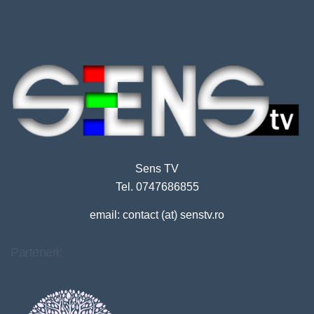
Sens TV
Tel. 0747686855
email: contact (at) senstv.ro
Parteneri: