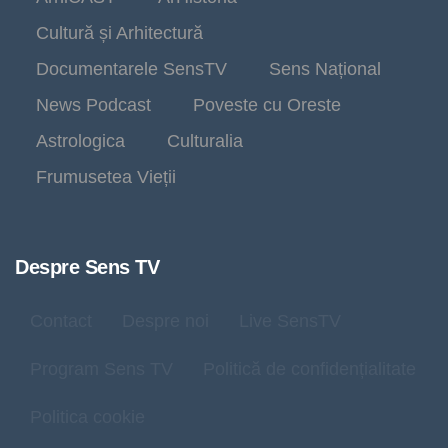
Cultură și Arhitectură
Documentarele SensTV
Sens Național
News Podcast
Poveste cu Oreste
Astrologica
Culturalia
Frumusetea Vieții
Despre Sens TV
Contact
Despre noi
Live SensTV
Program Sens TV
Politică de confidențialitate
Politica cookie