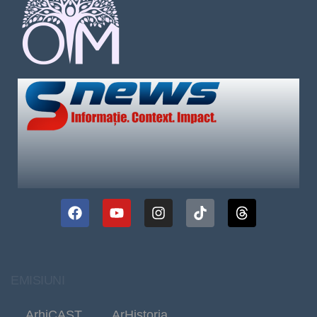
EMISIUNI
ArhiCAST
ArHistoria