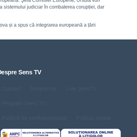
a Europeană. Şefa Comisiei Europene, Ursula von
 sistemului judiciar în combaterea corupției, dar
va și a spus că integrarea europeană a țării
Despre Sens TV
Contact
Despre noi
Live SensTV
Program Sens TV
Politică de confidențialitate
Politica cookie