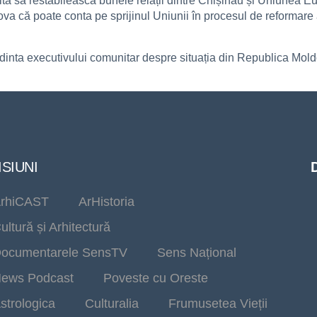
enită să restabilească bunele relații dintre Chișinău și Uniune
va că poate conta pe sprijinul Uniunii în procesul de reformare a
inta executivului comunitar despre situația din Republica Moldo
SIUNI
rhiCAST
ArHistoria
ultură și Arhitectură
ocumentarele SensTV
Sens Național
ews Podcast
Poveste cu Oreste
strologica
Culturalia
Frumusetea Vieții