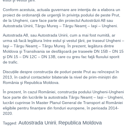
estul şi vestul ţării.
Conform acestuia, actuala guvernare are intenţia de a elabora un
proiect de ordonanţă de urgenţă în privinţa podului de peste Prut,
de la Ungheni, care face parte din proiectul Autostrăzii A8 sau
Autostrada Unirii, Târgu Mureş – Târgu Neamţ – Iaşi – Ungheni.
Autostrada A8, sau Autostrada Unirii, cum a mai fost numită, ar
urma să facă legătura între estul şi vestul ţării, pe traseul Ungheni –
Iaşi – Târgu Neamţ – Târgu Mureş. În prezent, legătura dintre
Moldova şi Transilvania se desfăşoară pe traseele DN 15B – DN 15
şi DN 15 – DN 12C – DN 13B, care cu greu fac faţă fluxului sporit
de trafic.
Discuțiile despre construcția de poduri peste Prut au reînceput în
2013, în cadrul contactelor bilaterale la nivel de prim-miniștri din
România şi Republica Moldova.
În prezent, în cazul României, construcția podului Ungheni-Ungheni
face parte din lucrările la autostrada Târgu Neamț – Iași – Ungheni,
lucrări cuprinse în Master Planul General de Transport al României
eligibile pentru finanțare din fonduri europene, în perioada 2014-
2020.
Autostrada Unirii
Republica Moldova
Tagged:
,