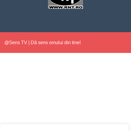
@Sens TV | Dă sens omului din tine!