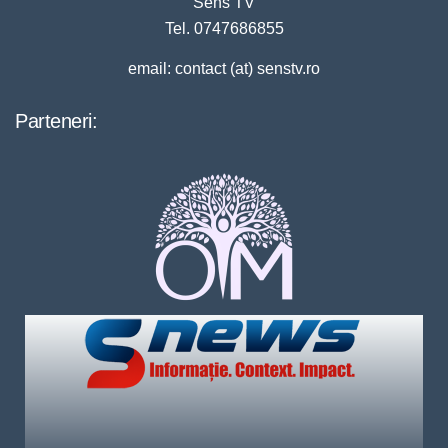
Sens TV
Tel. 0747686855
email: contact (at) senstv.ro
Parteneri: