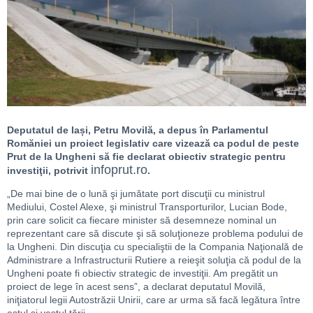
Deputatul de Iași, Petru Movilă, a depus în Parlamentul
Romăniei un proiect legislativ care vizează ca podul de peste
Prut de la Ungheni să fie declarat obiectiv strategic pentru
infoprut.ro
investiţii, potrivit
.
„De mai bine de o lună şi jumătate port discuţii cu ministrul
Mediului, Costel Alexe, şi ministrul Transporturilor, Lucian Bode,
prin care solicit ca fiecare minister să desemneze nominal un
reprezentant care să discute şi să soluţioneze problema podului de
la Ungheni. Din discuţia cu specialiştii de la Compania Naţională de
Administrare a Infrastructurii Rutiere a reieşit soluţia că podul de la
Ungheni poate fi obiectiv strategic de investiţii. Am pregătit un
proiect de lege în acest sens”, a declarat deputatul Movilă,
iniţiatorul legii Autostrăzii Unirii, care ar urma să facă legătura între