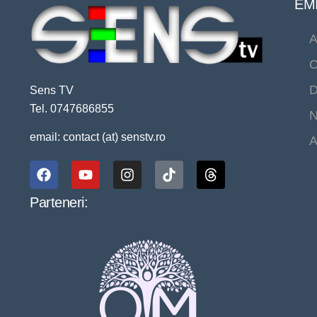
EMI
A
C
D
Sens TV
Tel. 0747686855
N
email: contact (at) senstv.ro
A
Parteneri: