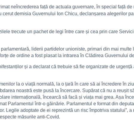
primat neîncrederea față de actuala guvernare, în special față d
u cerut demisia Guvernului Ion Chicu, declanșarea alegerilor pa
lele trecute un pachet de legi între care și cea prin care Servici
parlamentară, liderii partidelor unioniste, primari din mai multe lo
forțe de ordine a fost plasat la intrarea în Clădirea Guvernului d
ifestanților și a declarat că trebuie să fie organizate de urgenț
enilor la o viață normală, la o țară în care să ai încredere în z
răbdarea noastră este pusă la încercare. Supărat că nu a reuși
zolare internațională, încearcă să facă și viața mai grea. Așa în
rmat Parlamentul într-o găinărie. Parlamentul e format din deputați 
r. Legile adoptate de ei reprezintă un risc împotriva statului”, a
respecte măsurile anti-Covid.