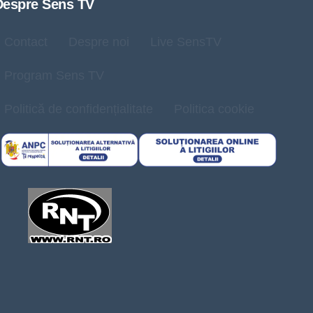
Despre Sens TV
Contact
Despre noi
Live SensTV
Program Sens TV
Politică de confidențialitate
Politica cookie