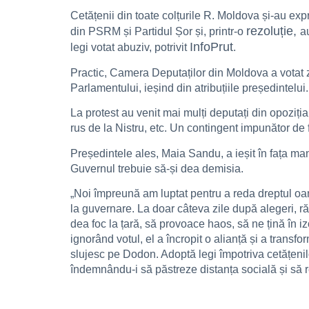
Cetățenii din toate colțurile R. Moldova și-au ex
rezoluție,
din PSRM și Partidul Șor și, printr-o
a
InfoPrut
legi votat abuziv, potrivit
.
Practic, Camera Deputaților din Moldova a votat zi
Parlamentului, ieșind din atribuțiile președintelui.
La protest au venit mai mulți deputați din opoziția 
rus de la Nistru, etc. Un contingent impunător de 
Președintele ales, Maia Sandu, a ieșit în fața man
Guvernul trebuie să-și dea demisia.
„Noi împreună am luptat pentru a reda dreptul oam
la guvernare. La doar câteva zile după alegeri, 
dea foc la țară, să provoace haos, să ne țină în i
ignorând votul, el a încropit o alianță și a transfo
slujesc pe Dodon. Adoptă legi împotriva cetățenilo
îndemnându-i să păstreze distanța socială și să 