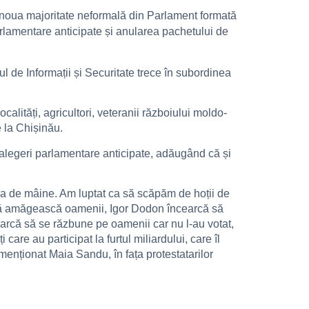
e noua majoritate neformală din Parlament formată
rlamentare anticipate și anularea pachetului de
ul de Informații și Securitate trece în subordinea
calități, agricultori, veteranii războiului moldo-
e la Chișinău.
ă alegeri parlamentare anticipate, adăugând că și
iua de mâine. Am luptat ca să scăpăm de hoții de
t să amăgească oamenii, Igor Dodon încearcă să
cearcă să se răzbune pe oamenii car nu l-au votat,
care au participat la furtul miliardului, care îl
 menționat Maia Sandu, în fața protestatarilor