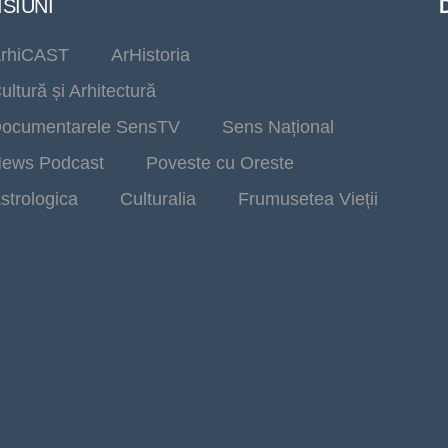
SIUNI
rhiCAST
ArHistoria
ultură și Arhitectură
ocumentarele SensTV
Sens Național
ews Podcast
Poveste cu Oreste
strologica
Culturalia
Frumusetea Vieții