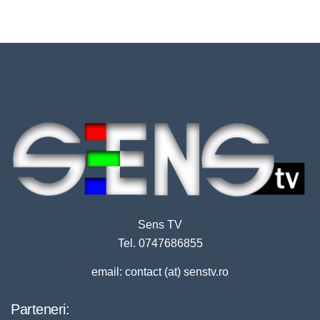
Sens TV
Tel. 0747686855
email: contact (at) senstv.ro
Parteneri: