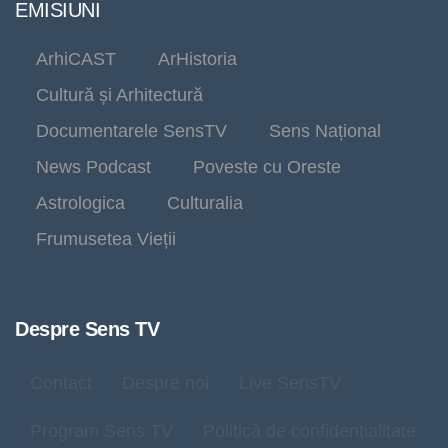
EMISIUNI
ArhiCAST
ArHistoria
Cultură și Arhitectură
Documentarele SensTV
Sens Național
News Podcast
Poveste cu Oreste
Astrologica
Culturalia
Frumusetea Vieții
Despre Sens TV
Contact
Despre noi
Live SensTV
Program Sens TV
Politică de confidențialitate