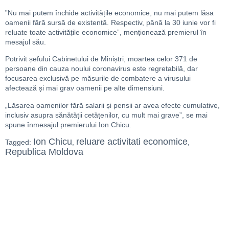
”Nu mai putem închide activitățile economice, nu mai putem lăsa
oamenii fără sursă de existență. Respectiv, până la 30 iunie vor fi
reluate toate activitățile economice”, menționează premierul în
mesajul său.
Potrivit șefului Cabinetului de Miniștri, moartea celor 371 de
persoane din cauza noului coronavirus este regretabilă, dar
focusarea exclusivă pe măsurile de combatere a virusului
afectează și mai grav oamenii pe alte dimensiuni.
„Lăsarea oamenilor fără salarii și pensii ar avea efecte cumulative,
inclusiv asupra sănătății cetățenilor, cu mult mai grave”, se mai
spune înmesajul premierului Ion Chicu.
Ion Chicu
reluare activitati economice
Tagged:
,
,
Republica Moldova