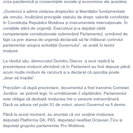
criza pandemică și consecințele sociale și economice ale acesteia.
„Guvernul a admis violarea drepturilor și libertăților fundamentale
ale omului, încălcând principiile statului de drept, valorile consfințite
în Constituția Republicii Moldova și instrumentele internaționale. În
condițiile stării de urgență, Executivul și-a depășit vădit
competențele constituționale subminând Parlamentul, urmărind de
fapt ca prin starea de urgență declarată să fie înlăturat controlul
parlamentar asupra activității Guvernului”, se arată în textul
moțiunii.
La rândul său, democratul Dumitru Diacov a avut replică la
prezentarea moțiunii afirmând că în Parlament au fost depuse până
acum multe moțiuni de cenzură și a declarat că opoziția poate
„doar să tropăie”.
Precizăm că după prezentare, documentul a fost transmis Comisiei
Juridice, iar potrivit legii, în următoarele 2 săptămâni, Parlamentul
este obligat să dezbată moțiunea într-o sesiune extraordinară.
Dacă va aduna cel puțin 51 de voturi, atunci Guvernul va fi demis.
Până la acest moment, au anunțat că vor susține moțiunea
deputații Platforma DA, PAS, deputatul neafiliat Octavian Țîcu și
deputații grupului parlamentar Pro Moldova.