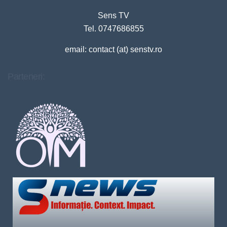
Sens TV
Tel. 0747686855
email: contact (at) senstv.ro
Parteneri: