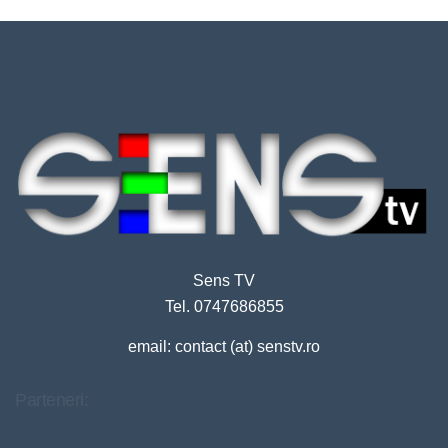
Sens TV
Tel. 0747686855
email: contact (at) senstv.ro
Parteneri: