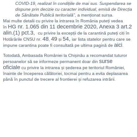
COVID-19, realizat în condițiile de mai sus. Suspendarea se
dispune prin decizie cu caracter individual, emisă de Direcția
de Sănătate Publică teritorială”,
a menționat sursa.
Mai multe detalii cu privire la intrarea în România puteți vedea
HG nr. 1.065 din 11 decembrie 2020, Anexa 3 art.2
în
alin.(1) pct.3,
cu privire la excepții de la carantină puteți citi în
48
49
54,
Hotărârile CNSU nr.
,
și
iar lista statelor pentru care se
aici
impune carantina poate fi consultată pe ultima pagină de
.
Totodată, Ambasada României la Chișinău a recomandat tuturor
surse
persoanelor să se informeze permanent doar din
oficiale
cu privire la intrarea și șederea pe teritoriul României,
înainte de începerea călătoriei, tocmai pentru a evita deplasarea
până în punctul de trecere al frontierei și refuzarea intrării.