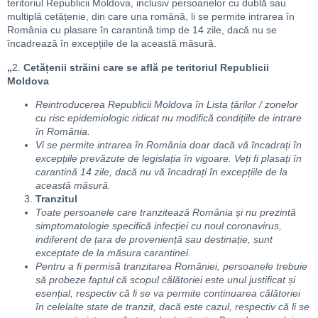
teritoriul Republicii Moldova, inclusiv persoanelor cu dublă sau
multiplă cetățenie, din care una română, li se permite intrarea în
România cu plasare în carantină timp de 14 zile, dacă nu se
încadrează în excepțiile de la această măsură.
„
2.
Cetățenii străini care se află pe teritoriul Republicii
Moldova
Reintroducerea Republicii Moldova în Lista țărilor / zonelor
cu risc epidemiologic ridicat nu modifică condițiile de intrare
în România.
Vi se permite intrarea în România doar dacă vă încadrați în
excepțiile prevăzute de legislația în vigoare. Veți fi plasați în
carantină 14 zile, dacă nu vă încadrați în excepțiile de la
această măsură.
Tranzitul
Toate persoanele care tranzitează România și nu prezintă
simptomatologie specifică infecției cu noul coronavirus,
indiferent de țara de proveniență sau destinație, sunt
exceptate de la măsura carantinei.
Pentru a fi permisă tranzitarea României, persoanele trebuie
să probeze faptul că scopul călătoriei este unul justificat și
esențial, respectiv că li se va permite continuarea călătoriei
în celelalte state de tranzit, dacă este cazul, respectiv că li se