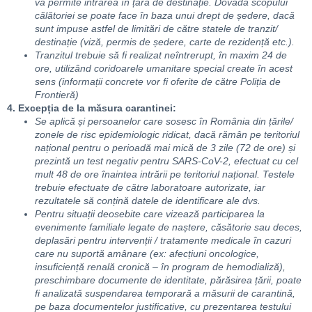
va permite intrarea în țara de destinație. Dovada scopului
călătoriei se poate face în baza unui drept de ședere, dacă
sunt impuse astfel de limitări de către statele de tranzit/
destinație (viză, permis de ședere, carte de rezidență etc.).
Tranzitul trebuie să fi realizat neîntrerupt, în maxim 24 de
ore, utilizând coridoarele umanitare special create în acest
sens (informații concrete vor fi oferite de către Poliția de
Frontieră)
4. Excepția de la măsura carantinei:
Se aplică și persoanelor care sosesc în România din țările/
zonele de risc epidemiologic ridicat, dacă rămân pe teritoriul
național pentru o perioadă mai mică de 3 zile (72 de ore) și
prezintă un test negativ pentru SARS-CoV-2, efectuat cu cel
mult 48 de ore înaintea intrării pe teritoriul național. Testele
trebuie efectuate de către laboratoare autorizate, iar
rezultatele să conțină datele de identificare ale dvs.
Pentru situații deosebite care vizează participarea la
evenimente familiale legate de naștere, căsătorie sau deces,
deplasări pentru intervenții / tratamente medicale în cazuri
care nu suportă amânare (ex: afecțiuni oncologice,
insuficiență renală cronică – în program de hemodializă),
preschimbare documente de identitate, părăsirea țării, poate
fi analizată suspendarea temporară a măsurii de carantină,
pe baza documentelor justificative, cu prezentarea testului