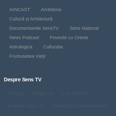
ArhiCAST
ArHistoria
Cultură și Arhitectură
Documentarele SensTV
Sens Național
News Podcast
Poveste cu Oreste
Astrologica
Culturalia
Frumusetea Vieții
Despre Sens TV
Contact
Despre noi
Live SensTV
Program Sens TV
Politică de confidențialitate