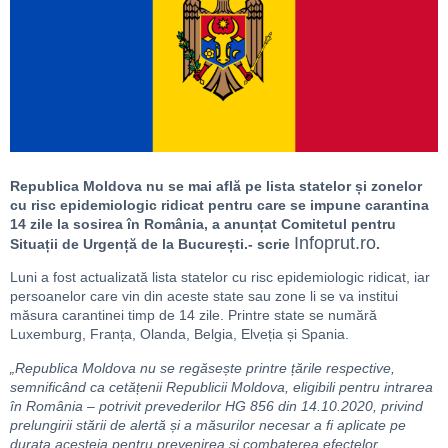
Republica Moldova nu se mai află pe lista statelor și zonelor
cu risc epidemiologic ridicat pentru care se impune carantina
14 zile la sosirea în România, a anunțat Comitetul pentru
Infoprut.ro
Situații de Urgență de la București.- scrie
.
Luni a fost actualizată lista statelor cu risc epidemiologic ridicat, iar
persoanelor care vin din aceste state sau zone li se va institui
măsura carantinei timp de 14 zile. Printre state se numără
Luxemburg, Franța, Olanda, Belgia, Elveția și Spania.
„
Republica Moldova nu se regăsește printre țările respective,
semnificând ca cetățenii Republicii Moldova, eligibili pentru intrarea
în România – potrivit prevederilor HG 856 din 14.10.2020, privind
prelungirii stării de alertă și a măsurilor necesar a fi aplicate pe
durata acesteia pentru prevenirea și combaterea efectelor