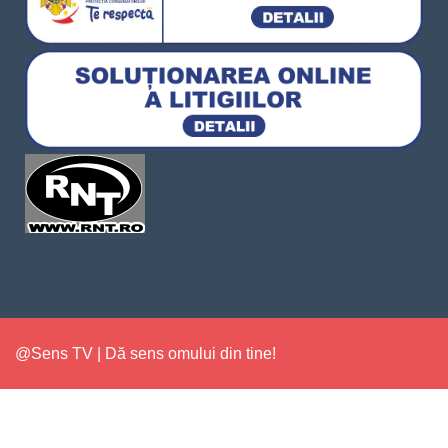
@Sens TV | Dă sens omului din tine!