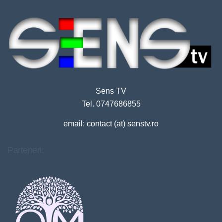
Sens TV
Tel. 0747686855
email: contact (at) senstv.ro
Parteneri: