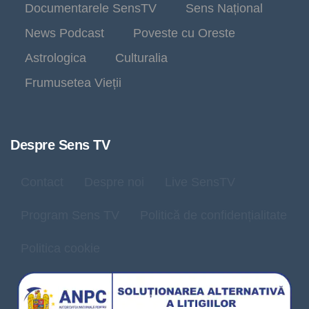
Documentarele SensTV
Sens Național
News Podcast
Poveste cu Oreste
Astrologica
Culturalia
Frumusetea Vieții
Despre Sens TV
Contact
Despre noi
Live SensTV
Program Sens TV
Politică de confidențialitate
Politica cookie