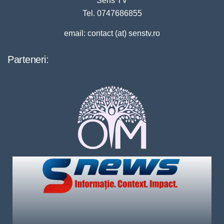
Sens TV
Tel. 0747686855
email: contact (at) senstv.ro
Parteneri: