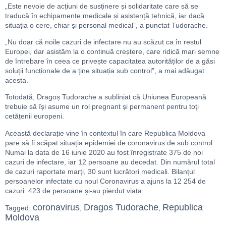
„Este nevoie de acțiuni de susținere și solidaritate care să se
traducă în echipamente medicale și asistență tehnică, iar dacă
situația o cere, chiar și personal medical”, a punctat Tudorache.
„Nu doar că noile cazuri de infectare nu au scăzut ca în restul
Europei, dar asistăm la o continuă creștere, care ridică mari semne
de întrebare în ceea ce privește capacitatea autorităților de a găsi
soluții funcționale de a ține situația sub control”, a mai adăugat
acesta.
Totodată, Dragoș Tudorache a subliniat că Uniunea Europeană
trebuie să își asume un rol pregnant și permanent pentru toți
cetățenii europeni.
Această declarație vine în contextul în care Republica Moldova
pare să fi scăpat situația epidemiei de coronavirus de sub control.
Numai la data de 16 iunie 2020 au fost înregistrate 375 de noi
cazuri de infectare, iar 12 persoane au decedat. Din numărul total
de cazuri raportate marți, 30 sunt lucrători medicali. Bilanțul
persoanelor infectate cu noul Coronavirus a ajuns la 12 254 de
cazuri. 423 de persoane și-au pierdut viața.
coronavirus
Dragos Tudorache
Republica
Tagged:
,
,
Moldova