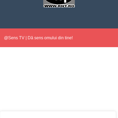
@Sens TV | Dă sens omului din tine!