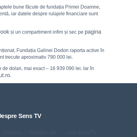
 faptele bune făcute de fundația Primei Doamne,
entă, iar datele despre rulajele financiare sunt
book
pagina
și un compartiment infim și sec pe
menționat, Fundația Galinei Dodon raporta active în
unt trecute aproximativ 790 000 lei.
n de dolari, mai exact – 16 939 090 lei. Iar în
ut.ro
.
Despre Sens TV
Contact
Despre noi
Live SensTV