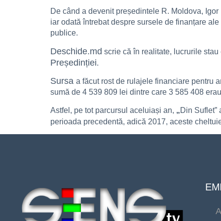
De când a devenit președintele R. Moldova, Igor D
iar odată întrebat despre sursele de finanțare ale 
publice.
Deschide.md
scrie că în realitate, lucrurile sta
Președinției
.
Sursa
a făcut rost de rulajele financiare pentru 
sumă de 4 539 809 lei dintre care 3 585 408 erau b
Astfel, pe tot parcursul aceluiași an,
„
Din Suflet” 
perioada precedentă, adică 2017, aceste cheltuiel
EMI
A