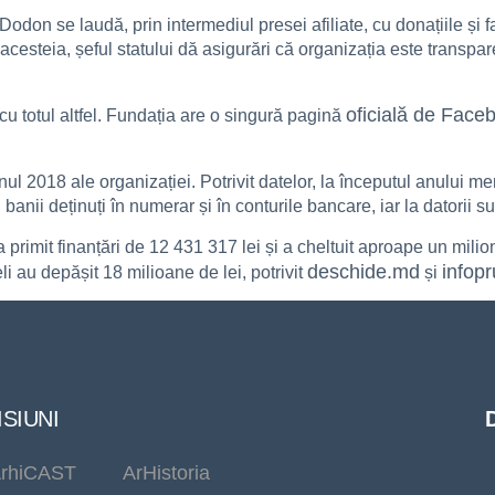
odon se laudă, prin intermediul presei afiliate, cu donațiile și
acesteia, șeful statului dă asigurări că organizația este transpar
oficială de Face
u cu totul altfel. Fundația are o singură pagină
anul 2018 ale organizației. Potrivit datelor, la începutul anului 
anii deținuți în numerar și în conturile bancare, iar la datorii s
a primit finanțări de 12 431 317 lei și a cheltuit aproape un milio
deschide.md
infopr
i au depășit 18 milioane de lei, potrivit
și
SIUNI
rhiCAST
ArHistoria