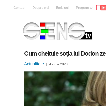
Liv
Contact
Despre noi
Emisiuni
Program tv
Cum cheltuie soția lui Dodon zec
Actualitate
|
4 iunie 2020