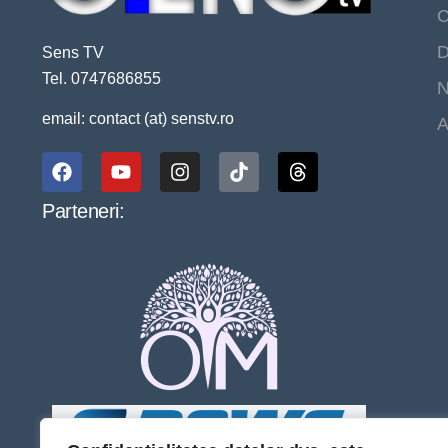
C
D
Sens TV
Tel. 0747686855
N
email: contact (at) senstv.ro
A
Parteneri: