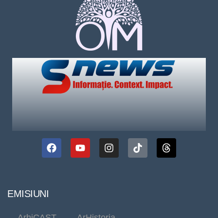
EMISIUNI
ArhiCAST
ArHistoria