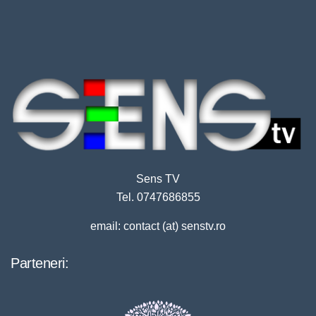
Sens TV
Tel. 0747686855
email: contact (at) senstv.ro
Parteneri: