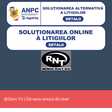
@Sens TV | Dă sens omului din tine!