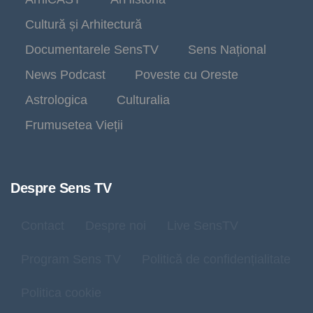
Cultură și Arhitectură
Documentarele SensTV
Sens Național
News Podcast
Poveste cu Oreste
Astrologica
Culturalia
Frumusetea Vieții
Despre Sens TV
Contact
Despre noi
Live SensTV
Program Sens TV
Politică de confidențialitate
Politica cookie