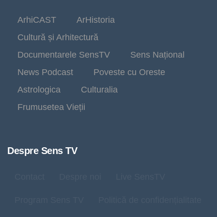
ArhiCAST
ArHistoria
Cultură și Arhitectură
Documentarele SensTV
Sens Național
News Podcast
Poveste cu Oreste
Astrologica
Culturalia
Frumusetea Vieții
Despre Sens TV
Contact
Despre noi
Live SensTV
Program Sens TV
Politică de confidențialitate