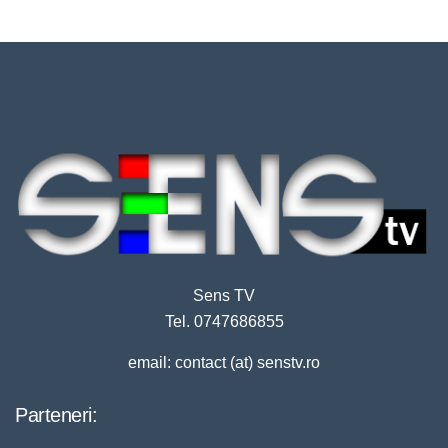
Sens TV
Tel. 0747686855
email: contact (at) senstv.ro
Parteneri: