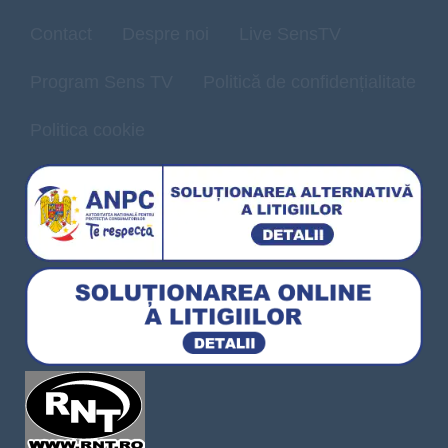
Contact
Despre noi
Live SensTV
Program Sens TV
Politică de confidențialitate
Politica cookie