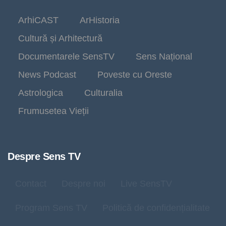
ArhiCAST
ArHistoria
Cultură și Arhitectură
Documentarele SensTV
Sens Național
News Podcast
Poveste cu Oreste
Astrologica
Culturalia
Frumusetea Vieții
Despre Sens TV
Contact
Despre noi
Live SensTV
Program Sens TV
Politică de confidențialitate