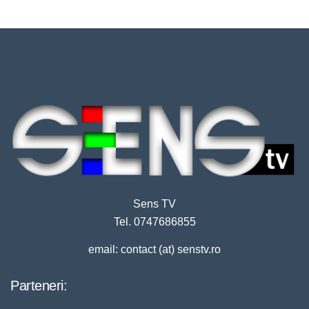
Sens TV
Tel. 0747686855
email: contact (at) senstv.ro
Parteneri: